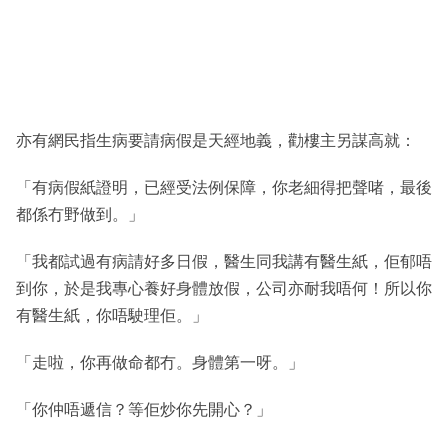
亦有網民指生病要請病假是天經地義，勸樓主另謀高就：
「有病假紙證明，已經受法例保障，你老細得把聲啫，最後
都係冇野做到。」
「我都試過有病請好多日假，醫生同我講有醫生紙，佢郁唔
到你，於是我專心養好身體放假，公司亦耐我唔何！所以你
有醫生紙，你唔駛理佢。」
「走啦，你再做命都冇。身體第一呀。」
「你仲唔遞信？等佢炒你先開心？」