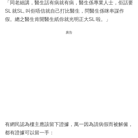
「同老細講，醫生話有病就有病，醫生係專業人士，佢話要
SL 就SL, 叫佢唔信就自己打比醫生，問醫生係咪串謀作
假。總之醫生肯開醫生紙你就光明正大SL 啦。」
廣告
有網民認為樓主應該留下證據，萬一因為請病假而被解僱，
都有證據可以留一手：