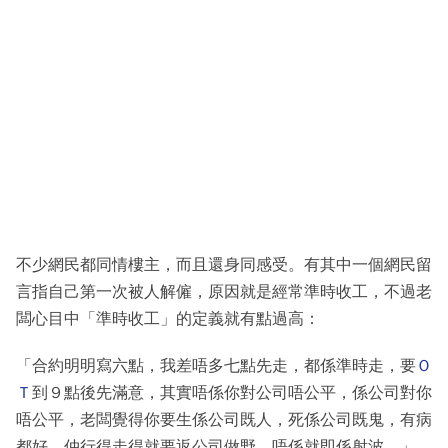
不少網民都同情樓主，而且還身同感受。有其中一個網民留
言指自己第一次被人解僱，原因就是經常準時收工，不過老
闆心目中「準時收工」的定義就有點過高：
「合約明明寫六點，我差唔多七點先走，都係準時走，要
Ｏ
Ｔ
到９點後先滿意，其實唔係你對公司唔公平，係公司對你
唔公平，老闆覺得你要生係公司既人，死係公司既鬼，有病
都好，仲行得走得就要返公司做野，唔係就即係射波。」