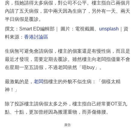
房，指她請得太多病假，對公司不公平。樓主指自己兩個月
內請了五天病假，當中兩天因為生病了，另外有一天、兩天
半日病假是覆診。
撰文：Smart ED編輯部｜ 圖片：電視截圖、
unsplash
｜資
料來源：
香港討論區
生病無可避免會請病假，樓主的個案還是有慢性病，而且是
最近才發現，需要定期去覆診。雖然樓主向老闆指儘量不會
在星期一至五請假，不過老闆依然「唔buy」。
最激氣的是，
老闆
指樓主的外貌不似生病：「個樣太精
神！」
除了投訴樓主請病假太多之外，樓主指自己經常要OT至九
點、十點，更加曾經因為搬運重物，而弄傷條腰。
廣告