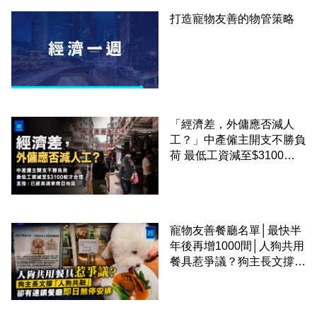
打造寵物友善的物管策略
「經濟差，外傭應否減人
工？」中產僱主開支不勝負
荷 最低工資減至$3100蚊
才合理：已經高過東南亞地
區
寵物友善餐廳名單│最快半
年後再增1000間│人狗共用
餐具惹爭議？狗主長文撐
「人狗共融」 卻有連鎖餐
廳即日煞停安排