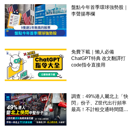
盤點今年首季環球強勢股｜
李聲揚專欄
免費下載｜懶人必備
ChatGPT特典 改文翻譯打
code指令直接用
調查：49%港人屬北上「快
閃」份子、Z世代出行頻率
最高！不計較交通時間隱形
成本 跨境擁抱大灣區生活
圈