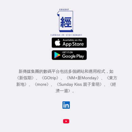
新傳媒集團的數碼平台包括多個網站和應用程式，如
《新假期》
、
《GOtrip》
、
《NM+新Monday》
、
《東方
新地》
、
《more》
、
《Sunday Kiss 親子童萌》
、
《經
濟一週》
。