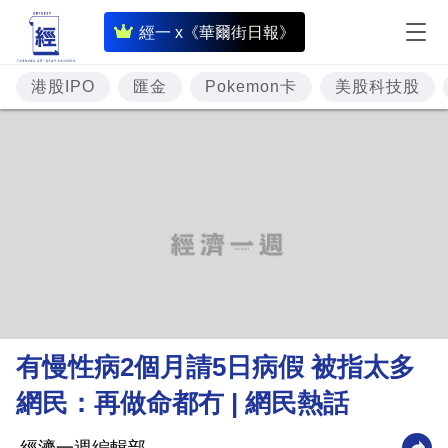
即
經一 x《華爾街日報》
時
財
港股IPO
匯金
Pokemon卡
美股科技股
經
專
題
投
資
樓
市
理
有慢性病2個月請5日病假 被指太多
財
網民：再做命都冇 | 網民熱話
商
業