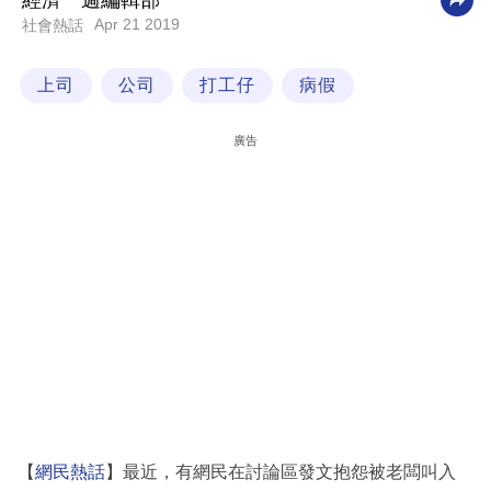
經濟一週編輯部
Apr 21 2019
社會熱話
科
技
上司
公司
打工仔
病假
職
場
廣告
生
活
時
事
專
欄
訂
閱
專
【
網民熱話
】最近，有網民在討論區發文抱怨被老闆叫入
區