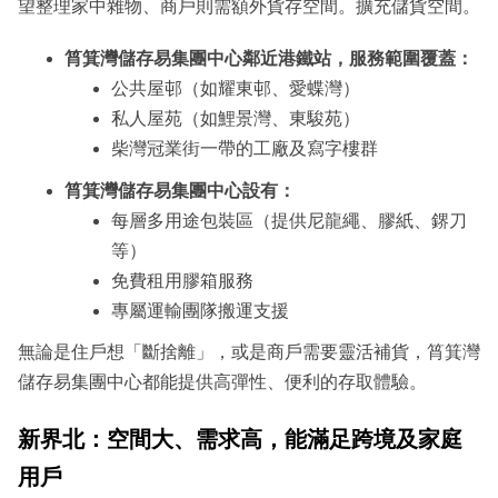
望整理家中雜物、商戶則需額外貨存空間。擴充儲貨空間。
筲箕灣儲存易集團中心鄰近港鐵站，服務範圍覆蓋：
公共屋邨（如耀東邨、愛蝶灣）
私人屋苑（如鯉景灣、東駿苑）
柴灣冠業街一帶的工廠及寫字樓群
筲箕灣儲存易集團中心設有：
每層多用途包裝區（提供尼龍繩、膠紙、鎅刀
等）
免費租用膠箱服務
專屬運輸團隊搬運支援
無論是住戶想「斷捨離」，或是商戶需要靈活補貨，筲箕灣
儲存易集團中心都能提供高彈性、便利的存取體驗。
新界北：空間大、需求高，能滿足跨境及家庭
用戶