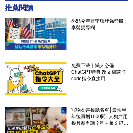
推薦閱讀
盤點今年首季環球強勢股｜
李聲揚專欄
免費下載｜懶人必備
ChatGPT特典 改文翻譯打
code指令直接用
寵物友善餐廳名單│最快半
年後再增1000間│人狗共用
餐具惹爭議？狗主長文撐
「人狗共融」 卻有連鎖餐