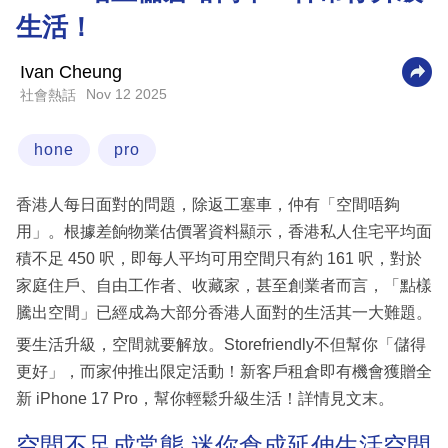
生活！
科
技
Ivan Cheung
職
Nov 12 2025
社會熱話
場
hone
pro
生
活
香港人每日面對的問題，除返工塞車，仲有「空間唔夠
時
用」。根據差餉物業估價署資料顯示，香港私人住宅平均面
事
積不足 450 呎，即每人平均可用空間只有約 161 呎，對於
家庭住戶、自由工作者、收藏家，甚至創業者而言，「點樣
專
騰出空間」已經成為大部分香港人面對的生活其一大難題。
欄
要生活升級，空間就要解放。Storefriendly不但幫你「儲得
訂
更好」，而家仲推出限定活動！新客戶租倉即有機會獲贈全
閱
新 iPhone 17 Pro，幫你輕鬆升級生活！詳情見文末。
專
區
空間不足成常態 迷你倉成延伸生活空間