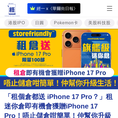
即
經一 x《華爾街日報》
時
財
港股IPO
日圓
Pokemon卡
美股科技股
經
專
題
投
資
樓
市
理
「租個倉都送 iPhone 17 Pro？」租
財
迷你倉即有機會獲贈iPhone 17
商
Pro！唔止儲倉咁簡單！仲幫你升級
業