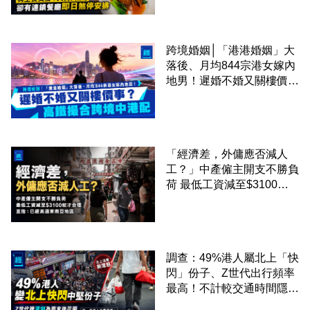
廳即日煞停安排
跨境婚姻│「港港婚姻」大
落後、月均844宗港女嫁內
地男！遲婚不婚又關樓價
事？高鐵撮合跨境中港配
「經濟差，外傭應否減人
工？」中產僱主開支不勝負
荷 最低工資減至$3100蚊
才合理：已經高過東南亞地
區
調查：49%港人屬北上「快
閃」份子、Z世代出行頻率
最高！不計較交通時間隱形
成本 跨境擁抱大灣區生活