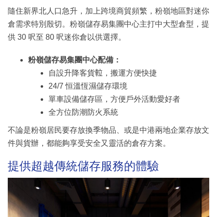
隨住新界北人口急升，加上跨境商貿頻繁，粉嶺地區對迷你
倉需求特別殷切。粉嶺儲存易集團中心主打中大型倉型，提
供 30 呎至 80 呎迷你倉以供選擇。
粉嶺儲存易集團中心配備：
自設升降客貨𨋢，搬運方便快捷
24/7 恒溫恆濕儲存環境
單車設備儲存區，方便戶外活動愛好者
全方位防潮防火系統
不論是粉嶺居民要存放換季物品、或是中港兩地企業存放文
件與貨辦，都能夠享受安全又靈活的倉存方案。
提供超越傳統儲存服務的體驗