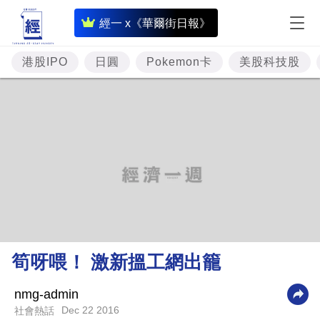
即
經一 x《華爾街日報》
時
財
港股IPO
日圓
Pokemon卡
美股科技股
經
專
題
投
資
樓
市
理
筍呀喂！ 激新搵工網出籠
財
商
nmg-admin
Dec 22 2016
社會熱話
業