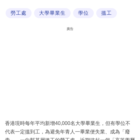
科
勞工處
大學畢業生
學位
搵工
技
職
廣告
場
生
活
時
事
專
欄
訂
閱
香港現時每年平均新增40,000名大學畢業生，但有學位不
專
代表一定搵到工，為避免年青人一畢業便失業、成為「廢
區