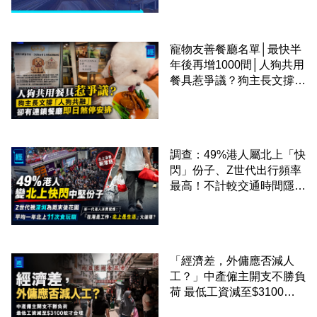
寵物友善餐廳名單│最快半
年後再增1000間│人狗共用
餐具惹爭議？狗主長文撐
「人狗共融」 卻有連鎖餐
廳即日煞停安排
調查：49%港人屬北上「快
閃」份子、Z世代出行頻率
最高！不計較交通時間隱形
成本 跨境擁抱大灣區生活
圈
「經濟差，外傭應否減人
工？」中產僱主開支不勝負
荷 最低工資減至$3100蚊
才合理：已經高過東南亞地