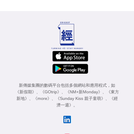
新傳媒集團的數碼平台包括多個網站和應用程式，如
《新假期》
、
《GOtrip》
、
《NM+新Monday》
、
《東方
新地》
、
《more》
、
《Sunday Kiss 親子童萌》
、
《經
濟一週》
。