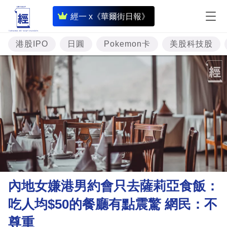
即
經一 x《華爾街日報》
時
財
港股IPO
日圓
Pokemon卡
美股科技股
經
專
題
投
資
樓
市
理
內地女嫌港男約會只去薩莉亞食飯：
財
吃人均$50的餐廳有點震驚 網民：不
商
尊重
業