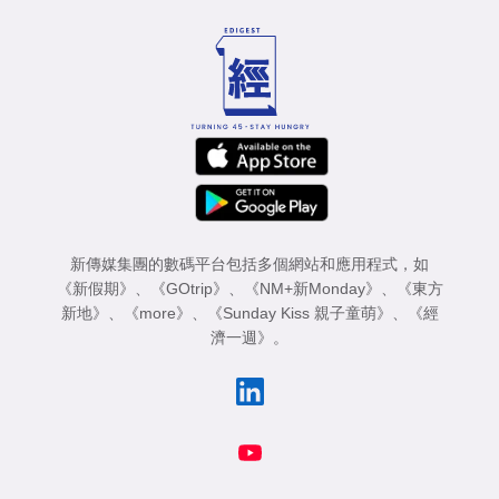
新傳媒集團的數碼平台包括多個網站和應用程式，如
《新假期》
、
《GOtrip》
、
《NM+新Monday》
、
《東方
新地》
、
《more》
、
《Sunday Kiss 親子童萌》
、
《經
濟一週》
。