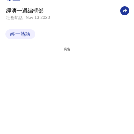
科
經濟一週編輯部
技
Nov 13 2023
社會熱話
職
經一熱話
場
生
廣告
活
時
事
專
欄
訂
閱
專
區