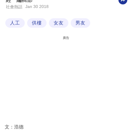
經一編輯部
Jan 30 2018
社會熱話
科
技
人工
供樓
女友
男友
職
場
廣告
生
活
時
事
專
欄
訂
閱
專
文：浩德
區