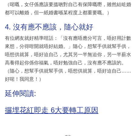
（啱嘅，女仔係應該要搵啲對自己有保障嘅嘢，雖然結咗婚
都可以離婚，但一紙婚書喺某程度上都重要嘅。）
4. 沒有應不應該，隨心就好
有位網友就好精準咁話：「沒有應唔應分可言，唔好用計數
來想，分得咁開就唔好結婚。」隨心，想幫手供就幫手供，
唔想供就算，唔好迫自己，尤其另一半無迫你，另一半薪水
高養得起你係你福氣，唔好勉強自己，沒有應不應該的。
（隨心，想幫手供就幫手供，唔想供就算，唔好迫自己……
好啱！我同意！）
延伸閱讀:
攞埋花紅即走 6大要轉工原因