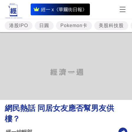
即
經一 x《華爾街日報》
時
財
港股IPO
日圓
Pokemon卡
美股科技股
經
專
題
投
資
樓
市
理
網民熱話 同居女友應否幫男友供
財
樓？
商
業