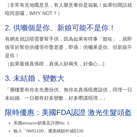
（非常有見地嘅意見，有人樂意養你是福氣！如果怕閒話就
唔同居囉，WHY NOT？）
2. 供嗰個是你、新娘可能不是你！
有網友就話唔需要幫手供，因為如果有咩事「散咗」，就即
係等於幫佢供樓等作娶老婆，即係：供嗰果是你、但新娘不
是你！
（如果最後真係咁，真係人財兩失，好傷心…)
3. 未結婚，變數大
「層樓要有你名先應份供、無你名真係唔應該供，同埋一日
未結婚、一日都有好多變數，好多嘢講唔埋…」
限時優惠：美國FDA認證 激光生髮頭盔
美國amazon鎖量及評價No. 1
輸入「NMG100」優惠碼額外減$100