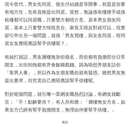
現今世代，男女先同居、後生仔結婚是等閒事，前題是你要
有地方住，先有資格提出同居。當然，無論係有樓揸手或係
租樓都可以同居嘅，只要雙方都唔介意。原本男女朋友同
居，基本上只要雙方情投意合、家長又唔反對就可以，現實
卻引申出另一個問題，就係「男友買樓，與女友同居，咁同
居女友應唔應該幫手供樓呢？」
有絲打就話，男友層樓無加佢個名，而佢都有負擔部分日常
開支，出街拍拖都有畀食飯睇戲錢。因為唔想畀朋友話佢
「靠男人養」，所以作為女朋友嘅佢就有疑惑。雖然男友無
提出要求，但究竟自己應唔應該幫手供樓呢。
對於呢個問題，就引嚟一眾網友嘅熱烈討論，有網友就斷
言：「不！點解要供？」有人亦和應：「層樓無女方名，如
果女方已經有幫手負擔開支，無理由仲要幫手供樓。」
廣告