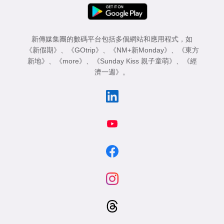
新傳媒集團的數碼平台包括多個網站和應用程式，如
《新假期》
、
《GOtrip》
、
《NM+新Monday》
、
《東方
新地》
、
《more》
、
《Sunday Kiss 親子童萌》
、
《經
濟一週》
。