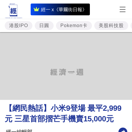
即
經一 x《華爾街日報》
時
財
港股IPO
日圓
Pokemon卡
美股科技股
經
專
題
投
資
樓
市
理
【網民熱話】小米9登場 最平2,999
財
元 三星首部摺芒手機賣15,000元
商
業