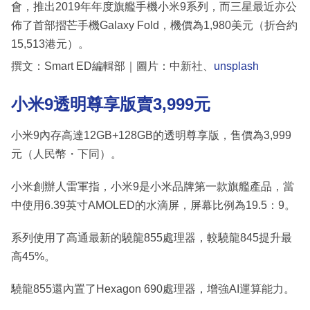
會，推出2019年年度旗艦手機小米9系列，而三星最近亦公
佈了首部摺芒手機Galaxy Fold，機價為1,980美元（折合約
15,513港元）。
撰文：Smart ED編輯部｜圖片：中新社、
unsplash
小米9透明尊享版賣3,999元
小米9內存高達12GB+128GB的透明尊享版，售價為3,999
元（人民幣・下同）。
小米創辦人雷軍指，小米9是小米品牌第一款旗艦產品，當
中使用6.39英寸AMOLED的水滴屏，屏幕比例為19.5：9。
系列使用了高通最新的驍龍855處理器，較驍龍845提升最
高45%。
驍龍855還內置了Hexagon 690處理器，增強AI運算能力。