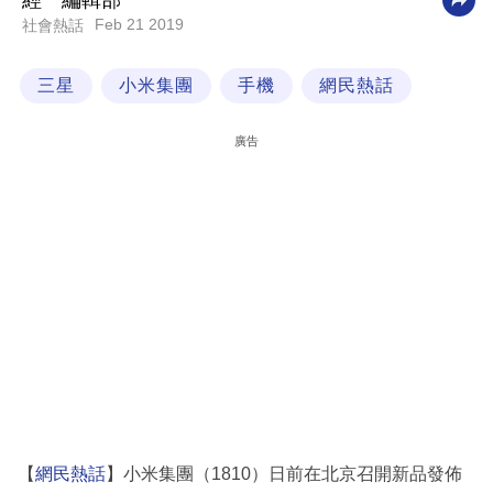
經一編輯部
Feb 21 2019
社會熱話
科
技
三星
小米集團
手機
網民熱話
職
場
廣告
生
活
時
事
專
欄
訂
閱
專
【
網民熱話
】小米集團（1810）日前在北京召開新品發佈
區