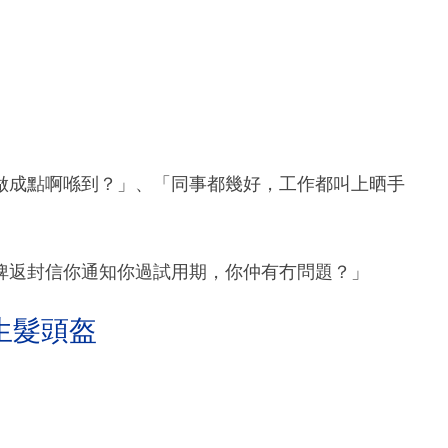
做成點啊喺到？」、「同事都幾好，工作都叫上晒手
俾返封信你通知你過試用期，你仲有冇問題？」
生髮頭盔