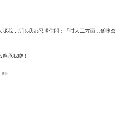
人呃我，所以我都忍唔住問：「咁人工方面…係咪會
己應承我㗎！
廣告