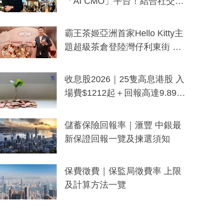
「AI CMO」平台！結合社交聆
聽與廣東話大模型 助中小企數
分鐘生成「貼地」宣傳短片
霸王茶姬亞洲首家Hello Kitty主
題超級茶倉登陸灣仔利東街 推
出首創「伯爵紅茶色」Hello Kitt
y及香港限定特調系列
收息股2026｜25隻高息港股 入
場費$1212起＋回報高達9.89
厘！持續更新
儲蓄保險回報率｜滙豐 中銀最
新保證回報一覽及揀選須知
保費徵費｜保監局徵費率 上限
及計算方法一覽