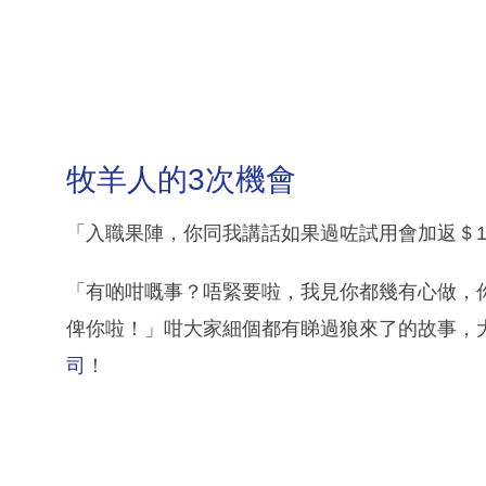
牧羊人的3次機會
「入職果陣，你同我講話如果過咗試用會加返＄1,
「有啲咁嘅事？唔緊要啦，我見你都幾有心做，你遲啲跟
俾你啦！」咁大家細個都有睇過狼來了的故事，
司
！