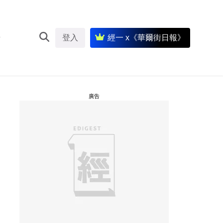
登入
經一 x《華爾街日報》
廣告