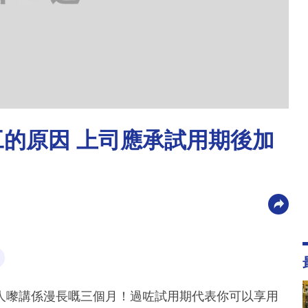
工的原因 上司應承試用期後加
人嚟講係漫長嘅三個月！過咗試用期代表你可以享用