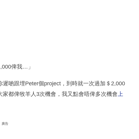
000俾我…」
埋Peter個project，到時就一次過加＄2,000
大家都俾牧羊人3次機會，我又點會唔俾多次機會
上
廣告