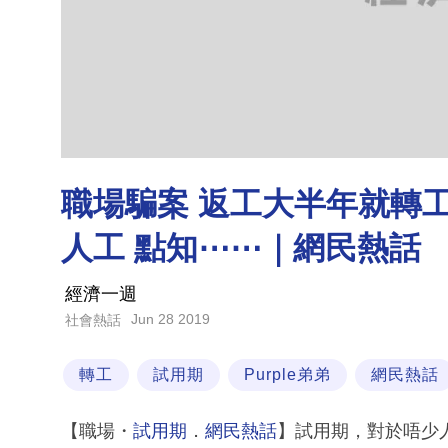
職場騙案 返工大半年就轉
人工 點知⋯⋯｜網民熱話
經濟一週
Jun 28 2019
社會熱話
轉工
試用期
Purple弟弟
網民熱話
【職場・
試用期
．
網民熱話
】試用期，對於唔少