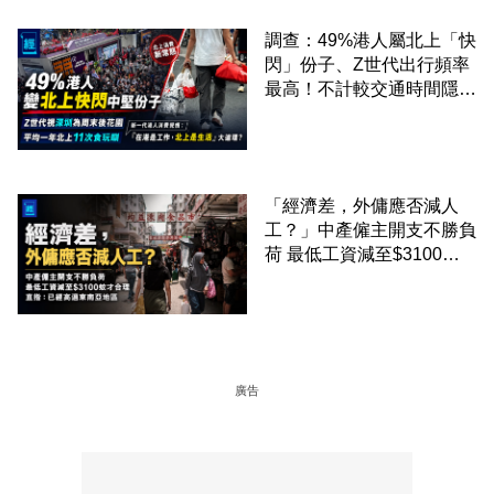
調查：49%港人屬北上「快
閃」份子、Z世代出行頻率
最高！不計較交通時間隱形
成本 跨境擁抱大灣區生活
圈
「經濟差，外傭應否減人
工？」中產僱主開支不勝負
荷 最低工資減至$3100蚊
才合理：已經高過東南亞地
區
廣告