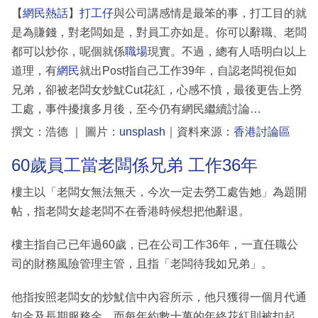
【
網民熱話
】
打工仔
與公司講感情是最笨的事，打工目的就
是為賺錢，對老闆如是，對員工亦如是。你可以辭職、老闆
都可以炒你，呢個就係
職場
現實。不過，總有人唔明白以上
道理，有
網民
就出Post指自己工作39年，自認老闆視佢如
兄弟，卻被老闆女炒魷Cut花紅，心感不憤，最後更告上勞
工處，事件擾攘多月後，至今仍有網民繼續討論…
撰文：浩德 ｜ 圖片：
unsplash
｜資料來源：
香港討論區
60歲員工當老闆係兄弟 工作36年
樓主以「老闆女無法無天，今次一定去勞工處告她」為題開
帖，指老闆女趁老闆不在香港時候想把他辭退。
樓主指自己已年過60歲，已在公司工作36年，一直任職公
司的財務風險管理主管，且指「老闆待我如兄弟」。
他指按照老闆女的炒魷信中內容所示，他只獲得一個月代通
知金及長期服務金，而每年約數十萬的年終花紅則被扣起。