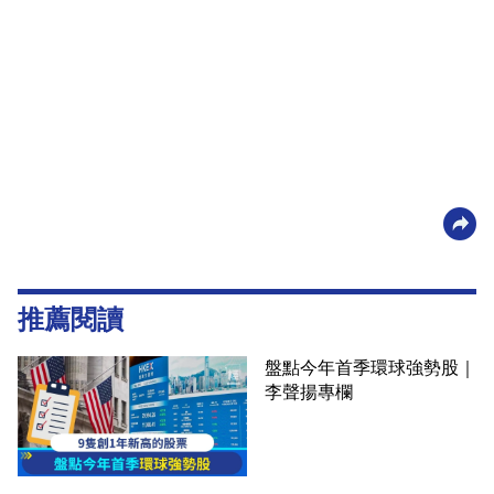
推薦閱讀
盤點今年首季環球強勢股｜
李聲揚專欄