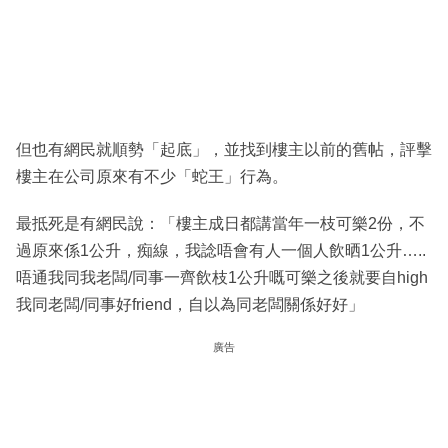
但也有網民就順勢「起底」，並找到樓主以前的舊帖，評擊
樓主在公司原來有不少「蛇王」行為。
最抵死是有網民說：「樓主成日都講當年一枝可樂2份，不
過原來係1公升，痴線，我諗唔會有人一個人飲晒1公升…..
唔通我同我老闆/同事一齊飲枝1公升嘅可樂之後就要自high
我同老闆/同事好friend，自以為同老闆關係好好」
廣告