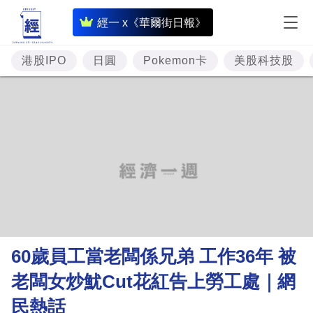
即
經一 x《華爾街日報》
時
財
港股IPO
日圓
Pokemon卡
美股科技股
經
專
題
投
資
樓
市
理
60歲員工當老闆係兄弟 工作36年 被
財
老闆女炒魷Cut花紅告上勞工處｜網
商
民熱話
業