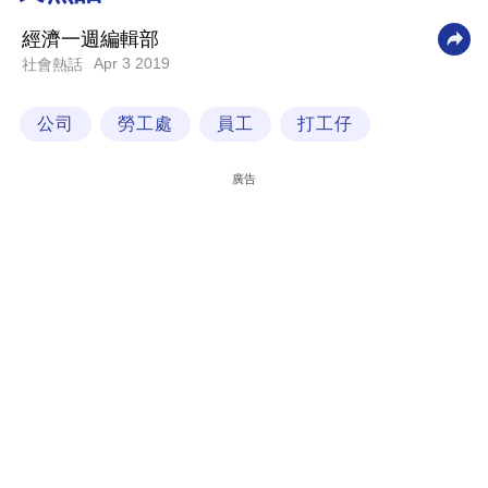
科
經濟一週編輯部
技
Apr 3 2019
社會熱話
職
公司
勞工處
員工
打工仔
場
生
廣告
活
時
事
專
欄
訂
閱
專
區