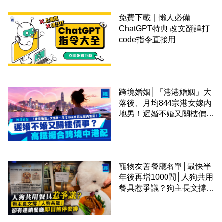
免費下載｜懶人必備
ChatGPT特典 改文翻譯打
code指令直接用
跨境婚姻│「港港婚姻」大
落後、月均844宗港女嫁內
地男！遲婚不婚又關樓價
事？高鐵撮合跨境中港配
寵物友善餐廳名單│最快半
年後再增1000間│人狗共用
餐具惹爭議？狗主長文撐
「人狗共融」 卻有連鎖餐
廳即日煞停安排