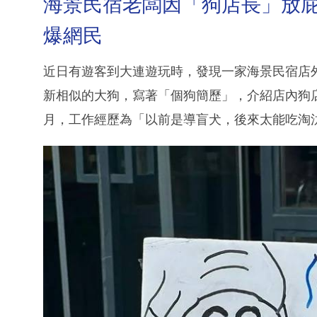
海景民宿老闆因「狗店長」放
爆網民
近日有遊客到大連遊玩時，發現一家海景民宿店
新相似的大狗，寫著「個狗簡歷」，介紹店內狗店長
月，工作經歷為「以前是導盲犬，後來太能吃淘