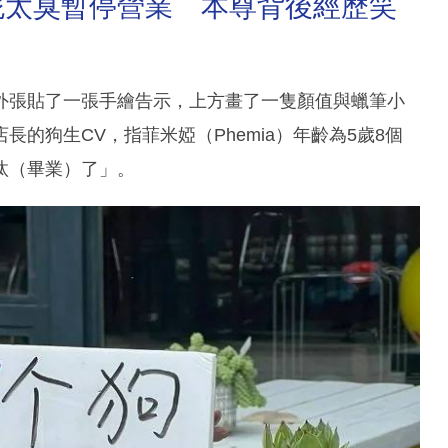
屁太臭暫停營業 本尊背後經歷笑
外張貼了一張手繪告示，上方畫了一隻顏值與蠟筆小
的狗生CV，指菲米婭（Phemia）年齡為5歲8個
汰（畢業）了」。