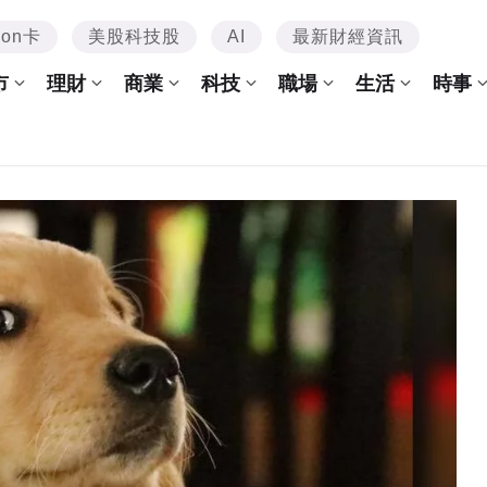
mon卡
美股科技股
AI
最新財經資訊
市
理財
商業
科技
職場
生活
時事