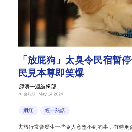
「放屁狗」太臭令民宿暫停
民見本尊即笑爆
經濟一週編輯部
May 14 2024
社會熱話
網紅
經一熱話
去旅行常會發生一些令人意想不到的事，有時更