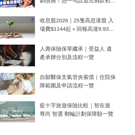
銷債務！憑一句話道出捐款初
衷：加州26萬人接獲免債通知、
一度被誤當詐騙手段
收息股2026｜25隻高息港股 入
場費$1144起＋回報高達9.93
厘！持續更新
人壽保險保單繼承｜受益人 遺
產承辦分別及流程一覽
自願醫保支氣管炎索償｜住院保
障範圍及申請流程一覽
藍十字旅遊保險比較｜智在遊
尊尚 智選 郵輪計劃保障額一覽