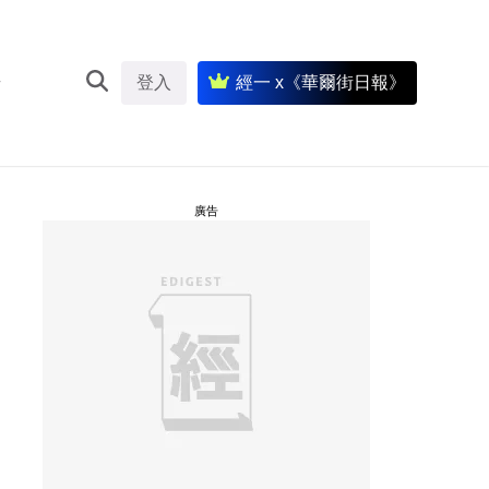
登入
經一 x《華爾街日報》
廣告