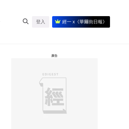
登入
經一 x《華爾街日報》
廣告