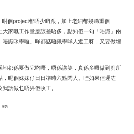
t。咁個project都唔少嘢跟，加上老細都幾睇重個
基本上大家嘅工作量應該差唔多，點知佢一句「唔識」兩
，唔識咪學囉。咩都話唔識學咩人返工呀，又要做埋
躁地都係要做完啲嘢，唔係講笑，真係多嘢做到廁所
點，呢個妹妹仔日日準時六點閃人。哇如果佢遲咗
攻我話做乜唔畀佢收工。
廣告