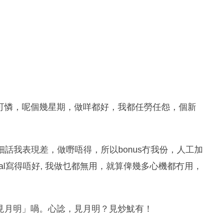
可憐，呢個幾星期，做咩都好，我都任勞任怨，個新
，老細話我表現差，做嘢唔得，所以bonus冇我份，人工加
aisal寫得唔好, 我做乜都無用，就算俾幾多心機都冇用，
見月明」喎。心諗，見月明？見炒魷有！