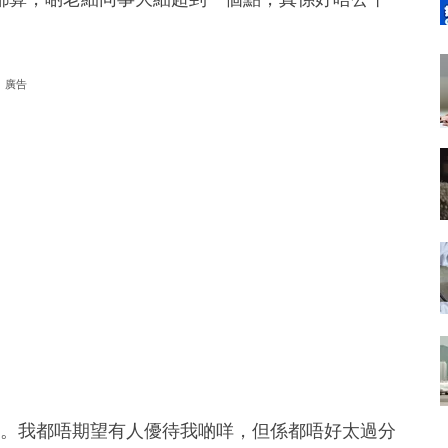
廣告
妹妹仔。我都唔期望有人優待我啲咩，但係都唔好太過分