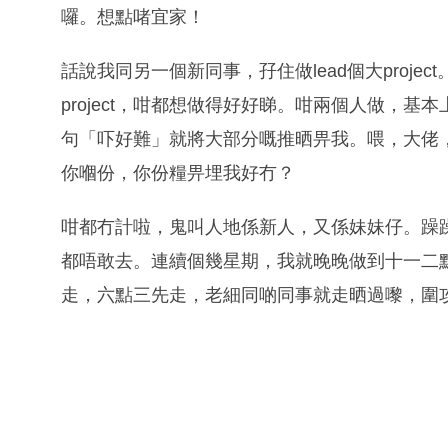
囉。想點啫宜家！
話說我同另一個新同事，孖住做lead個大projec
project，咁都想做得好好睇。咁兩個人做，
句「吓好難」就將大部分嘅推晒畀我。喂，大佬
你嗰份，你份糧畀埋我好冇？
咁都冇計啦，鬼叫人地係新人，又係妹妹仔。躁
都唔敢去。連續個幾星期，我就晚晚做到十一二
走，六點三先走，老細同啲同事就走晒過嚟，圍