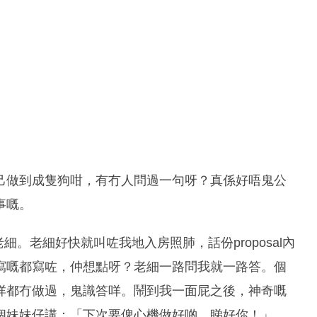
己做到成隻狗咁，有冇人問過一句呀？真係好唔鬼公
事嘅。
l畀老細。老細好快就叫咗我地入房照肺，話份proposal內
寫嘅都寫咗，仲想點呀？老細一路問我就一路答。個
咩都冇做過，鬼識答咩。鬧到我一面屁之後，神奇嘅
個妹妹仔講：「下次要俾心機做好啲，睇好你！」