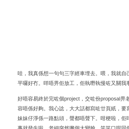
哇，我真係想一句句三字經車埋去。喂，我就自
平囉好冇。咩唔畀佢放工，佢執嘢執慢咗又關我
好唔容易終於完咗個project，交咗份proposa
容唔係好夠。我心諗，大大話都寫咗廿頁紙，要
妹妹仔淨係一路點頭，聲都唔聲下。咁梗啦，佢
事就發生啦，老細突然嚟個大變臉，笑笑口咁同