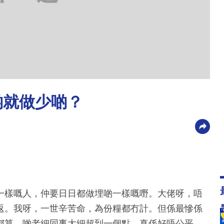
啲就做少啲？
一樣嘅人，仲要日日都做埋啲一樣嘅嘢。大佬呀，唔
返。我呀，一世辛苦命，為份糧都冇計。但係最慘係
都算，啲老細同事大細超到一個點，真係好唔公平