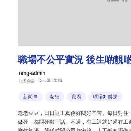
職場不公平實況 後生啲靚
nmg-admin
Dec 30 2016
社會熱話
新同事
老細
職場
職場卸膊操
老老豆豆，日日返工真係好悶好辛苦。每日對住
做死，都悶死啦下話。不過，有工返就好過冇工
咩你知唔，就係成間公司都痴線，人工低多嘢做