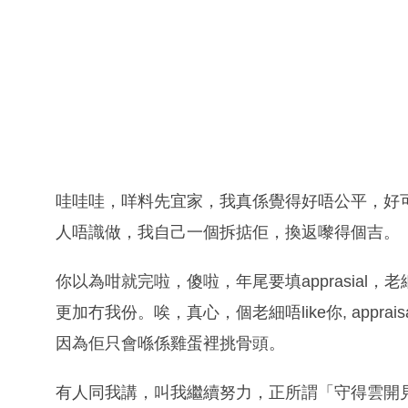
哇哇哇，咩料先宜家，我真係覺得好唔公平，好
人唔識做，我自己一個拆掂佢，換返嚟得個吉。
你以為咁就完啦，傻啦，年尾要填apprasial
更加冇我份。唉，真心，個老細唔like你, appr
因為佢只會喺係雞蛋裡挑骨頭。
有人同我講，叫我繼續努力，正所謂「守得雲開