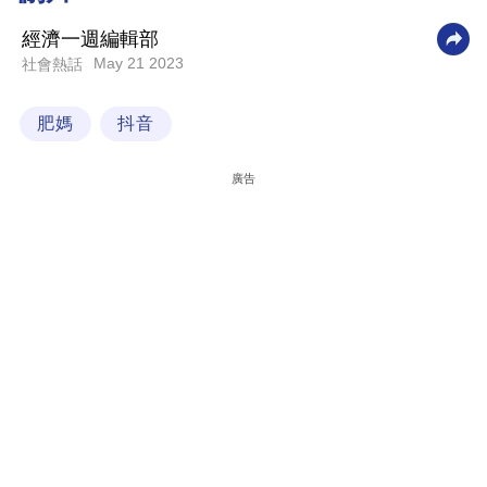
科
經濟一週編輯部
技
May 21 2023
社會熱話
職
肥媽
抖音
場
生
廣告
活
時
事
專
欄
訂
閱
專
區