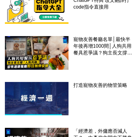
ChatGPT特典 改文翻譯打
code指令直接用
寵物友善餐廳名單│最快半
年後再增1000間│人狗共用
餐具惹爭議？狗主長文撐
「人狗共融」 卻有連鎖餐
廳即日煞停安排
打造寵物友善的物管策略
「經濟差，外傭應否減人