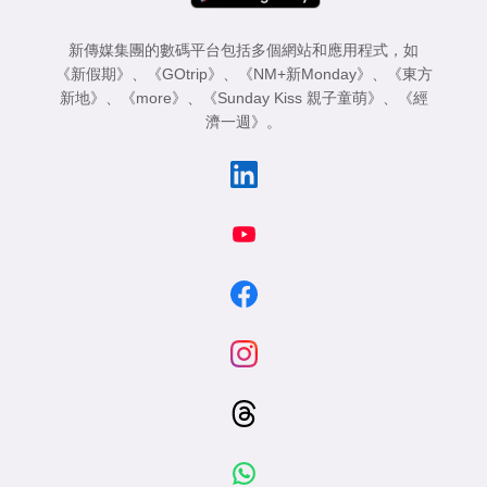
新傳媒集團的數碼平台包括多個網站和應用程式，如
《新假期》
、
《GOtrip》
、
《NM+新Monday》
、
《東方
新地》
、
《more》
、
《Sunday Kiss 親子童萌》
、
《經
濟一週》
。