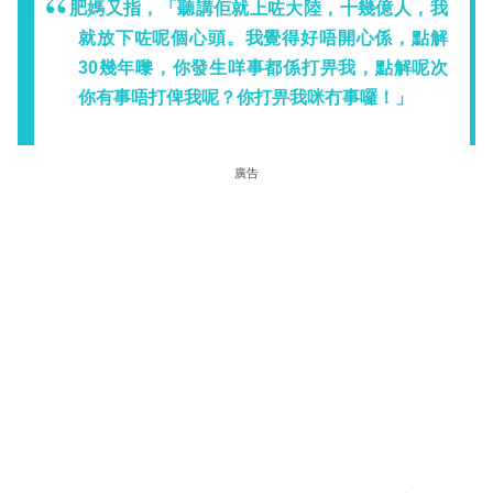
肥媽又指，「聽講佢就上咗大陸，十幾億人，我
就放下咗呢個心頭。我覺得好唔開心係，點解
30幾年嚟，你發生咩事都係打畀我，點解呢次
你有事唔打俾我呢？你打畀我咪冇事囉！」
廣告