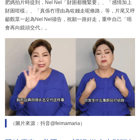
肥媽拍片時提到，Nel Nel「財困都幾緊要」、「感情加上
財困咁樣」、「真係冇理由為咗錢走呢條路」等，片尾又呼
籲觀眾一起為Nel Nel禱告，祝願一路好走，重申自己「唔
會再向鏡頭交代」。
（圖片來源：抖音@feimamaria）