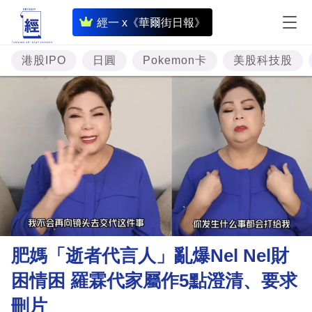
即
經一 x《華爾街日報》
時
財
港股IPO
日圓
Pokemon卡
美股科技股
經
專
題
投
資
樓
市
理
肥媽「逝者代言人」亂爆Nel Nel財
財
困情困 羅霖代家屬作5點澄清、要求
商
刪片
業