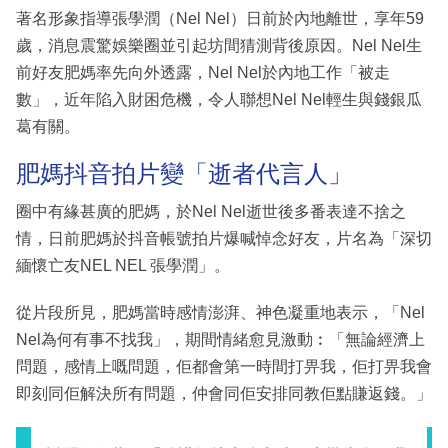
著名形象指導張學潤（Nel Nel）日前於內地離世，享年59
歲，消息震驚娛樂圈並引起坊間猜測背後原因。Nel Nel生
前好友肥媽率先向外透露，Nel Nel於內地工作「被走
數」，近年陷入財困危機，令人聯想Nel Nel輕生與錢銀瓜
葛有關。
肥媽抖音拍片變「逝者代言人」
圈中有緣甚廣的肥媽，於Nel Nel逝世後多番表達不捨之
情，日前肥媽於抖音帳號拍片爆喊悼念好友，片名為「深切
緬懷亡友NEL NEL 張學潤」。
從片段所見，肥媽當時感情澎湃、神色凝重地表示，「Nel
Nel為何有事不找我」，期間情緒愈見激動︰「無論經濟上
問題，感情上嘅問題，佢都會第一時間打畀我，佢打畀我會
即刻同佢解決所有問題，仲會同佢安排同教佢點賺返錢。」