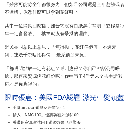
「雖然可能你全年都很努力，但如果公司還是全年虧蝕或者
不達標，你憑什麼可以拿到花紅呀 ？」
其中一位網民回應指，如合約沒有白紙黑宇寫明「雙糧是每
年一定會發放」，樓主就沒有爭拗的理由。
網民亦同意以上意見，「無得拗 ，花紅任佢俾，不過衰
到，連幾千都唔捨得俾， 最系前所未見」
「都唔明點解一定有花紅？咩叫應得？你自己都話公司唔
掂，那何來資源俾花紅你呢？你申請了4千元未？去申請啦
這才是你應得的」
限時優惠：美國FDA認證 激光生髮頭盔
美國amazon鎖量及評價No. 1
輸入「NMG100」優惠碼額外減$100
香港用家真實試用 8週後效果已經顯著