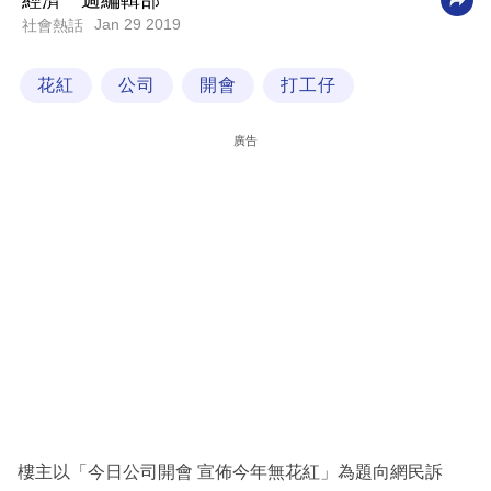
經濟一週編輯部
Jan 29 2019
社會熱話
科
技
花紅
公司
開會
打工仔
職
場
廣告
生
活
時
事
專
欄
訂
閱
專
樓主以「今日公司開會 宣佈今年無花紅」為題向網民訴
區