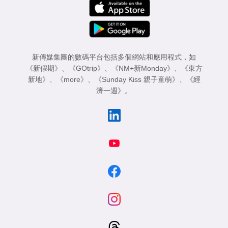
新傳媒集團的數碼平台包括多個網站和應用程式，如
《新假期》
、
《GOtrip》
、
《NM+新Monday》
、
《東方
新地》
、
《more》
、
《Sunday Kiss 親子童萌》
、
《經
濟一週》
。