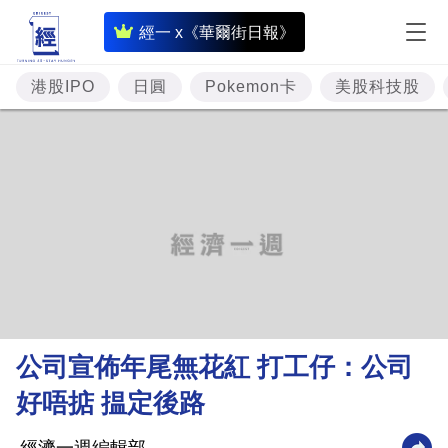
即
經一 x《華爾街日報》
時
財
港股IPO
日圓
Pokemon卡
美股科技股
經
專
題
投
資
樓
市
理
公司宣佈年尾無花紅 打工仔：公司
財
好唔掂 揾定後路
商
業