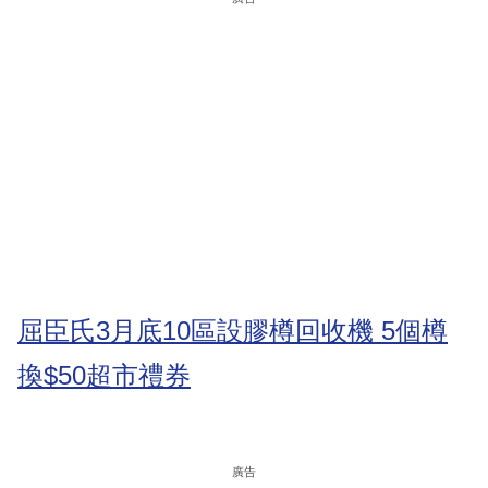
屈臣氏3月底10區設膠樽回收機 5個樽
換$50超市禮券
廣告