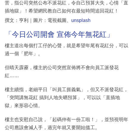
苦，指公司突然公布不派花紅，令自己預算大失，心情「直
插地獄」！希望網民教自己如何在最短時間追回花紅！
撰文：亨利｜圖片：電視截圖、
unsplash
「今日公司開會 宣佈今年無花紅」
樓主道出每個打工仔的心聲，就是希望年尾有花紅分，可以
過一個「肥年」。
但晴天霹靂，樓主的公司突然宣佈將不會向員工派發花
紅……
樓主續指，老細平日「叫員工捱義氣」，但又不派發花紅，
「突間講無花紅 搞到人地失晒預算」，可以以「直插地
獄」來形容心情。
樓主也安慰自己說，「起碼仲有一份工啦！」，並預視明年
公司應該會減人手，過完年就又要開始搵工。