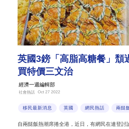
英國3鎊「高脂高糖餐」頹
買特價三文治
經濟一週編輯部
Oct 27 2022
社會熱話
移民最新消息
英國
網民熱話
兩餸
自兩餸飯熱潮席捲全港，近日，有網民在連登討論區上以「英