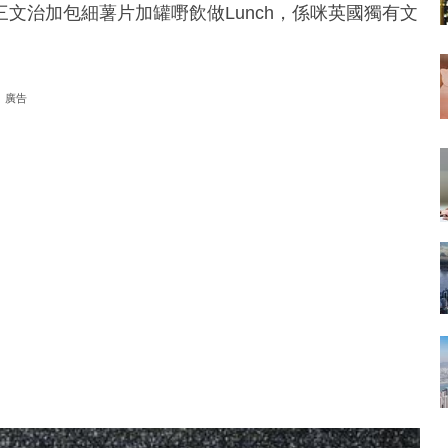
文治加包細薯片加罐嘢飲做Lunch，係咪英國獨有文
廣告