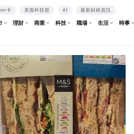
mon卡
美股科技股
AI
最新財經資訊
市
理財
商業
科技
職場
生活
時事