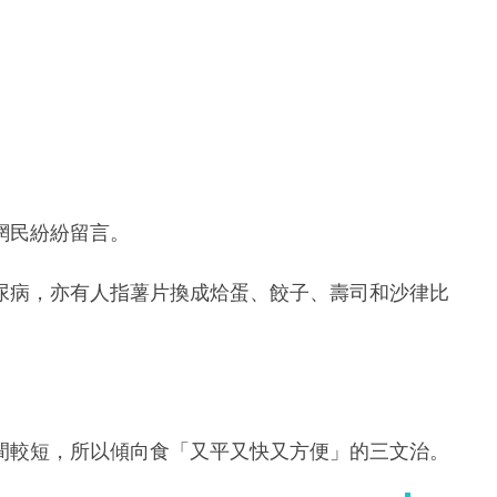
網民紛紛留言。
尿病，亦有人指薯片換成烚蛋、餃子、壽司和沙律比
間較短，所以傾向食「又平又快又方便」的三文治。