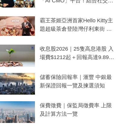
「AI CMO」平台！結合社交聆
聽與廣東話大模型 助中小企數
分鐘生成「貼地」宣傳短片
霸王茶姬亞洲首家Hello Kitty主
題超級茶倉登陸灣仔利東街 推
出首創「伯爵紅茶色」Hello Kitt
y及香港限定特調系列
收息股2026｜25隻高息港股 入
場費$1212起＋回報高達9.89
厘！持續更新
儲蓄保險回報率｜滙豐 中銀最
新保證回報一覽及揀選須知
保費徵費｜保監局徵費率 上限
及計算方法一覽