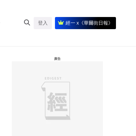
登入
經一 x《華爾街日報》
廣告