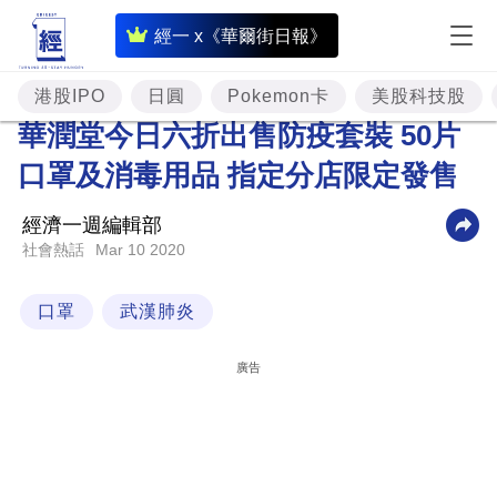
即
經一 x《華爾街日報》
時
財
港股IPO
日圓
Pokemon卡
美股科技股
經
華潤堂今日六折出售防疫套裝 50片
專
口罩及消毒用品 指定分店限定發售
題
經濟一週編輯部
投
Mar 10 2020
社會熱話
資
樓
口罩
武漢肺炎
市
廣告
理
財
商
業