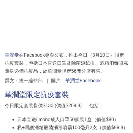
科
技
職
場
生
華潤堂
在Facebook專頁公布，推出今日（3月10日）限定
活
抗疫套裝，包括日本直送口罩及除菌濕紙巾、酒精消毒噴霧
時
隨身必備抗疫品，於華潤堂指定56間分店有售。
事
撰文：經一編輯部 ｜ 圖片：
華潤堂Facebook
專
華潤堂限定抗疫套裝
欄
今日限定套裝售價$130 (價值$209.8)， 包括：
訂
閱
日本直送iimono成人口罩50個裝1盒（價值$80）
專
私+呵護酒精殺菌消毒噴霧100毫升2支（價值$99.8）
區