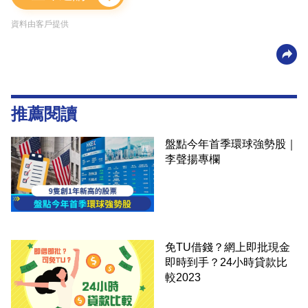
資料由客戶提供
推薦閱讀
盤點今年首季環球強勢股｜
李聲揚專欄
免TU借錢？網上即批現金
即時到手？24小時貸款比
較2023