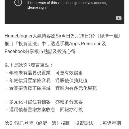
Homeblogger人氣博客諗Sir今日(5月26日)於《經濟一週》
欄目「投資諗法」中，透過手機Apps Periscope及
Facebook分享樓市熱話及投資心得！
以下是諗SIR發言重點：
・年輕未有需要仍置業 可更有效儲蓄
・年輕借貸置業較容易 通脹使債務貶值
・置業要選擇正確區域 宜區內有多元化屋苑
・多元化可留住有錢客 亦較多分支客
・運用債基疊增方案收息 回報亦可觀
諗Sir現已登陸《經濟一週》欄目「投資諗法」，每逢星期