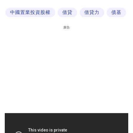
科
中國置業投資股權
借貸
借貸力
債基
技
職
廣告
場
生
活
時
事
專
欄
訂
閱
專
區