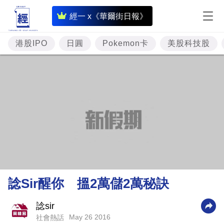
即
經一 x《華爾街日報》
時
財
港股IPO
日圓
Pokemon卡
美股科技股
經
專
題
投
資
樓
市
理
諗Sir醒你 搵2萬儲2萬秘訣
財
商
諗sir
May 26 2016
社會熱話
業