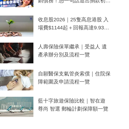
銷債務！憑一句話道出捐款初
衷：加州26萬人接獲免債通知、
一度被誤當詐騙手段
收息股2026｜25隻高息港股 入
場費$1144起＋回報高達9.93
厘！持續更新
人壽保險保單繼承｜受益人 遺
產承辦分別及流程一覽
自願醫保支氣管炎索償｜住院保
障範圍及申請流程一覽
藍十字旅遊保險比較｜智在遊
尊尚 智選 郵輪計劃保障額一覽