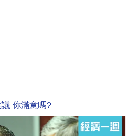
議 你滿意嗎?