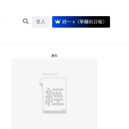
登入
經一 x《華爾街日報》
廣告