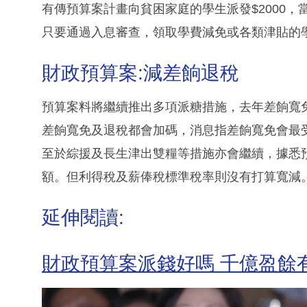
有傳預算案計畫向貧困家庭的學生派發$2000
只要通過入息審查，領取學費減免或各類津貼的
財政預算案:減差餉退稅
預算案料將繼續推出多項派糖措施，去年差餉寬免每
差餉寬免及退稅都會加碼，消息指差餉寬免會最
至於綜援及長生津出雙糧等措施亦會繼續，據悉
額。但利得稅及薪俸稅標準稅率則沒有打算寬減
延伸閱讀:
財政預算案派錢好嗎 千億盈餘