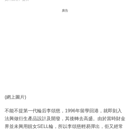
廣告
(網上圖片)
不能不提第一代輪后李頌慈，1996年留學回港，就即刻入
法興做衍生產品設計及開發，其後轉去高盛。由於當時財金
界並未興用靚女SELL輪，所以李頌慈輕易彈出，佢又經常