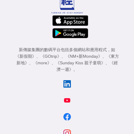
新傳媒集團的數碼平台包括多個網站和應用程式，如
《新假期》
、
《GOtrip》
、
《NM+新Monday》
、
《東方
新地》
、
《more》
、
《Sunday Kiss 親子童萌》
、
《經
濟一週》
。