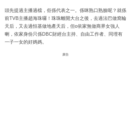
頭先提過主播過檔，佢係代表之一。係咪熟口熟臉呢？就係
前TVB主播趙海珠囉！珠珠離開大台之後，去過法巴做窩輪
天后，又去過恒基做地產天后，但o依家無做商界女強人
喇，依家身份只係DBC財經台主持、自由工作者、同埋有
一子一女的好媽媽。
廣告