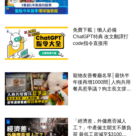
免費下載｜懶人必備
ChatGPT特典 改文翻譯打
code指令直接用
寵物友善餐廳名單│最快半
年後再增1000間│人狗共用
餐具惹爭議？狗主長文撐
「人狗共融」 卻有連鎖餐
廳即日煞停安排
「經濟差，外傭應否減人
工？」中產僱主開支不勝負
荷 最低工資減至$3100蚊