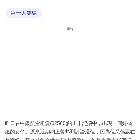
科
經一大笑鳥
技
職
廣告
場
生
活
時
事
專
欄
訂
閱
昨日在中銀航空租賃(02588)的上市記招中，出現一個好省
專
鏡的女仔。原來近期網上曾熱烈討論過佢，因為佢又係贏在
區