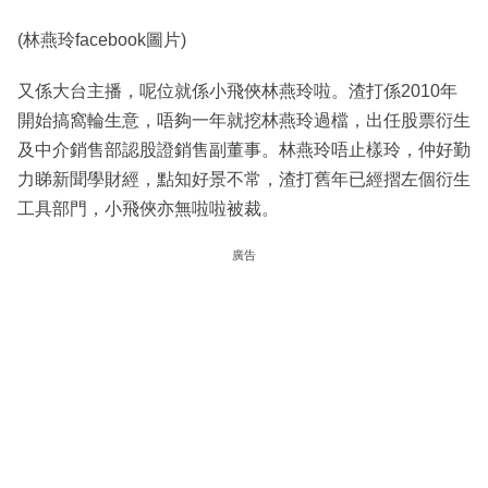
(林燕玲facebook圖片)
又係大台主播，呢位就係小飛俠林燕玲啦。渣打係2010年
開始搞窩輪生意，唔夠一年就挖林燕玲過檔，出任股票衍生
及中介銷售部認股證銷售副董事。林燕玲唔止樣玲，仲好勤
力睇新聞學財經，點知好景不常，渣打舊年已經摺左個衍生
工具部門，小飛俠亦無啦啦被裁。
廣告