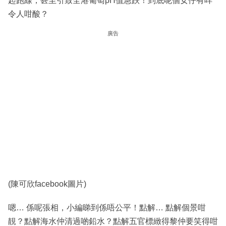
起跑線，甚至引致全港葡萄pH值急跌！到底呢個女仔有咩
令人咁酸？
廣告
(陳可欣facebook圖片)
嗯… 係呢張相，小編睇到係唔公平！點解… 點解個景咁
靚？點解海水仲清過啲鉛水？點解五官標緻得黎仲要笑得咁