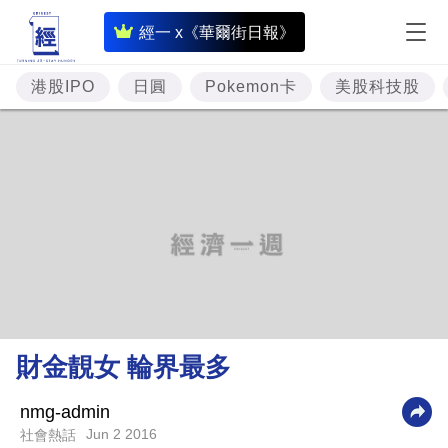
即
經一 x《華爾街日報》
時
財
港股IPO
日圓
Pokemon卡
美股科技股
經
專
題
投
資
樓
市
理
財金靚女 輪界最多
財
商
nmg-admin
Jun 2 2016
社會熱話
業