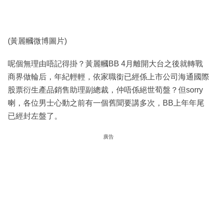
(黃麗幗微博圖片)
呢個無理由唔記得掛？黃麗幗BB 4月離開大台之後就轉戰
商界做輪后，年紀輕輕，依家職銜已經係上市公司海通國際
股票衍生產品銷售助理副總裁，仲唔係絕世荀盤？但sorry
喇，各位男士心動之前有一個舊聞要講多次，BB上年年尾
已經封左盤了。
廣告