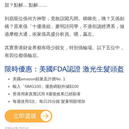
甜？點解… 點解……
到底呢位係何方神聖，竟敢誤闖凡間。睇睇先，咦？又係劍
橋？原來係「十優港姐」麥明詩同學，不過佢讀經濟系，做
過摩根大通，依家係高盛分析員。嗯，贏左。
其實香港財金界都有唔少靚女，特別係輪場。以下五位中，
有四位都係輪后。
限時優惠：美國FDA認證 激光生髮頭盔
美國amazon鎖量及評價No. 1
輸入「NMG100」優惠碼額外減$100
香港用家真實試用 8週後效果已經顯著
每週使用3次、每日25分鐘 髮量明顯增加
立即選購
資料由客戶提供