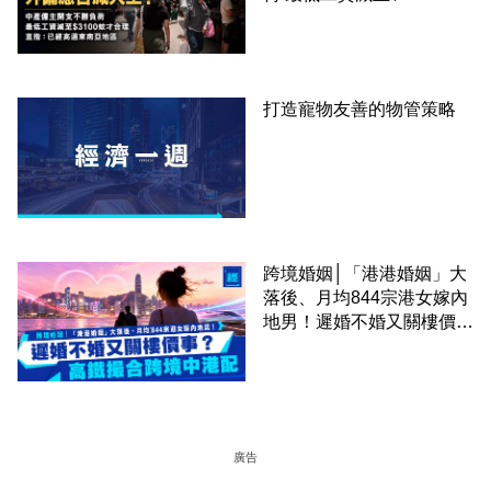
才合理：已經高過東南亞地
區
打造寵物友善的物管策略
跨境婚姻│「港港婚姻」大
落後、月均844宗港女嫁內
地男！遲婚不婚又關樓價
事？高鐵撮合跨境中港配
廣告