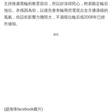
主持推廣窩輪的教育節目，所以好深得民心，輕易殿定輪后
地位。亦係因為佢，以後先會有輪商挖電視台女主播過檔的
風氣，你話佢影響力幾咁大，不過呢位輪后係2008年已經
冇做啦。
廣告
(趙海珠facebook圖片)