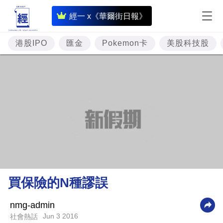
即
經一 x《華爾街日報》
時
財
港股IPO
匯金
Pokemon卡
美股科技股
經
專
題
投
資
樓
市
理
買保險的N種謬誤
財
商
nmg-admin
Jun 3 2016
社會熱話
業