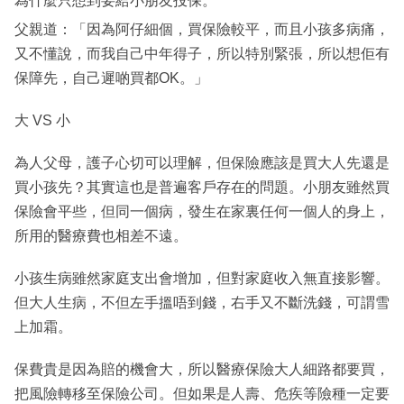
為什麼只想到要給小朋友投保。
父親道：「因為阿仔細個，買保險較平，而且小孩多病痛，
又不懂說，而我自己中年得子，所以特別緊張，所以想佢有
保障先，自己遲啲買都OK。」
大 VS 小
為人父母，護子心切可以理解，但保險應該是買大人先還是
買小孩先？其實這也是普遍客戶存在的問題。小朋友雖然買
保險會平些，但同一個病，發生在家裏任何一個人的身上，
所用的醫療費也相差不遠。
小孩生病雖然家庭支出會增加，但對家庭收入無直接影響。
但大人生病，不但左手搵唔到錢，右手又不斷洗錢，可謂雪
上加霜。
保費貴是因為賠的機會大，所以醫療保險大人細路都要買，
把風險轉移至保險公司。但如果是人壽、危疾等險種一定要