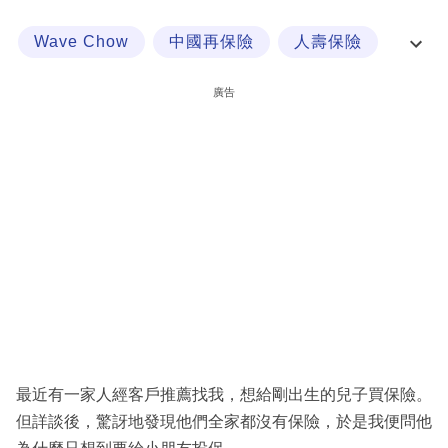
科
Wave Chow
中國再保險
人壽保險
技
保險業
職
廣告
場
生
活
時
事
專
欄
訂
閱
最近有一家人經客戶推薦找我，想給剛出生的兒子買保險。
專
但詳談後，驚訝地發現他們全家都沒有保險，於是我便問他
區