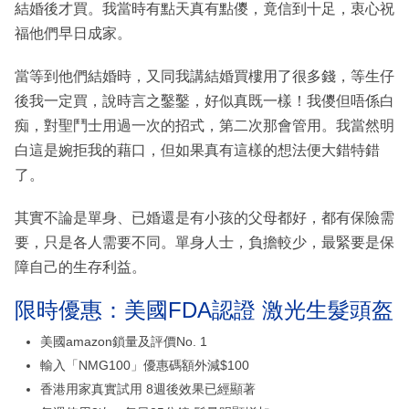
結婚後才買。我當時有點天真有點儍，竟信到十足，衷心祝
福他們早日成家。
當等到他們結婚時，又同我講結婚買樓用了很多錢，等生仔
後我一定買，說時言之鑿鑿，好似真既一樣！我儍但唔係白
痴，對聖鬥士用過一次的招式，第二次那會管用。我當然明
白這是婉拒我的藉口，但如果真有這樣的想法便大錯特錯
了。
其實不論是單身、已婚還是有小孩的父母都好，都有保險需
要，只是各人需要不同。單身人士，負擔較少，最緊要是保
障自己的生存利益。
限時優惠：美國FDA認證 激光生髮頭盔
美國amazon鎖量及評價No. 1
輸入「NMG100」優惠碼額外減$100
香港用家真實試用 8週後效果已經顯著