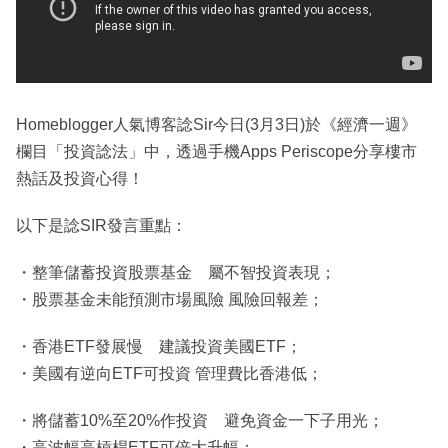
Homeblogger人氣博客諗Sir今日(3月3日)於《經濟一週》
欄目「投資諗法」中，透過手機Apps Periscope分享樓市
熱話及投資心得！
以下是諗SIR發言重點：
・整筆儲蓄投資股票基金 屬不智投資表現；
・股票基金未能預測市場風險 風險回報差；
・香港ETF發展慢 建議投資美國ETF；
・美國有逆向ETF可投資 管理費比香港低；
・將儲蓄10%至20%作投資 避免資金一下子用光；
・高波幅高槓桿ETF可倍大升幅；