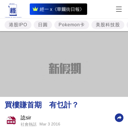
即
經一 x《華爾街日報》
時
財
港股IPO
日圓
Pokemon卡
美股科技股
經
專
題
投
資
樓
市
理
買樓賺首期 有乜計？
財
商
諗sir
Mar 3 2016
社會熱話
業