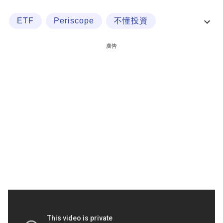
科
ETF
Periscope
不懂投資
技
中國置業投資股權
職
廣告
場
生
活
時
事
專
欄
訂
閱
專
區