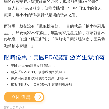
統的百家樂在玩家買莊贏的時候，賭場都會抽5%的佣金。
一個人的5%或者很少，但靠著賭場一年365日無休的客人
流量，這小小的5%就變成賭場的致富之道。
而賭場一般都設有「最低投注額」，目的就是「抽水抽到最
盡」。只要玩家不停落注，無論玩家是贏是輸，莊家就會不
停地贏。印證了賭王所說：「你無法子同賭場賭㗎，因為我
哋係抽水㗎嘛。」
限時優惠：美國FDA認證 激光生髮頭盔
美國amazon鎖量及評價No. 1
輸入「NMG100」優惠碼額外減$100
香港用家真實試用 8週後效果已經顯著
每週使用3次、每日25分鐘 髮量明顯增加
立即選購
資料由客戶提供