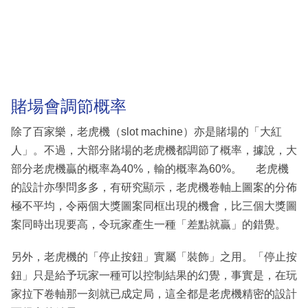
賭場會調節概率
除了百家樂，老虎機（slot machine）亦是賭場的「大紅
人」。不過，大部分賭場的老虎機都調節了概率，據說，大
部分老虎機贏的概率為40%，輸的概率為60%。 老虎機
的設計亦學問多多，有研究顯示，老虎機卷軸上圖案的分佈
極不平均，令兩個大獎圖案同框出現的機會，比三個大獎圖
案同時出現要高，令玩家產生一種「差點就贏」的錯覺。
另外，老虎機的「停止按鈕」實屬「裝飾」之用。「停止按
鈕」只是給予玩家一種可以控制結果的幻覺，事實是，在玩
家拉下卷軸那一刻就已成定局，這全都是老虎機精密的設計