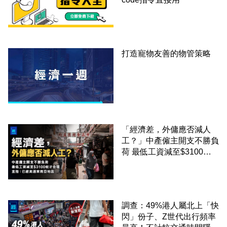
打造寵物友善的物管策略
「經濟差，外傭應否減人
工？」中產僱主開支不勝負
荷 最低工資減至$3100蚊
才合理：已經高過東南亞地
區
調查：49%港人屬北上「快
閃」份子、Z世代出行頻率