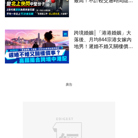
最高！不計較交通時間隱形
成本 跨境擁抱大灣區生活
圈
跨境婚姻│「港港婚姻」大
落後、月均844宗港女嫁內
地男！遲婚不婚又關樓價
事？高鐵撮合跨境中港配
廣告