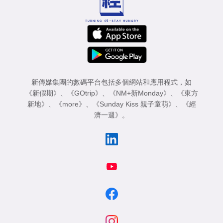
新傳媒集團的數碼平台包括多個網站和應用程式，如
《新假期》
、
《GOtrip》
、
《NM+新Monday》
、
《東方
新地》
、
《more》
、
《Sunday Kiss 親子童萌》
、
《經
濟一週》
。