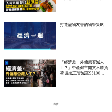
「人狗共融」 卻有連鎖餐
廳即日煞停安排
打造寵物友善的物管策略
「經濟差，外傭應否減人
工？」中產僱主開支不勝負
荷 最低工資減至$3100蚊
才合理：已經高過東南亞地
區
廣告