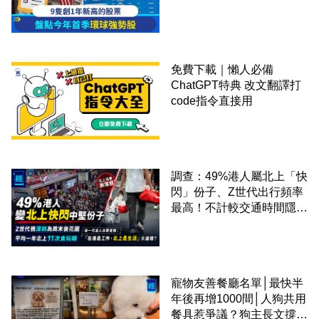
免費下載｜懶人必備
ChatGPT特典 改文翻譯打
code指令直接用
調查：49%港人屬北上「快
閃」份子、Z世代出行頻率
最高！不計較交通時間隱形
成本 跨境擁抱大灣區生活
圈
寵物友善餐廳名單│最快半
年後再增1000間│人狗共用
餐具惹爭議？狗主長文撐