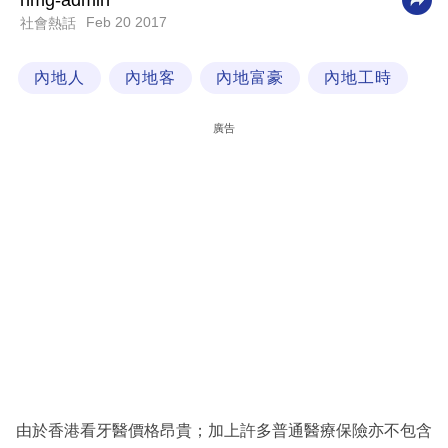
nmg-admin
Feb 20 2017
社會熱話
科
技
內地人
內地客
內地富豪
內地工時
職
場
廣告
生
活
時
事
專
欄
訂
閱
專
由於香港看牙醫價格昂貴；加上許多普通醫療保險亦不包含
區