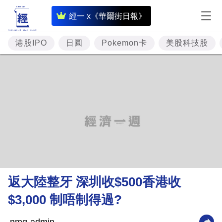
即
經一 x《華爾街日報》
時
財
港股IPO
日圓
Pokemon卡
美股科技股
經
專
題
投
資
樓
市
理
返大陸整牙 深圳收$500香港收
財
$3,000 制唔制得過?
商
業