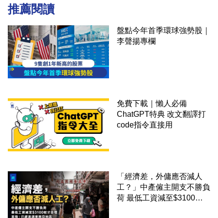
推薦閱讀
盤點今年首季環球強勢股｜
李聲揚專欄
免費下載｜懶人必備
ChatGPT特典 改文翻譯打
code指令直接用
「經濟差，外傭應否減人
工？」中產僱主開支不勝負
荷 最低工資減至$3100蚊
才合理：已經高過東南亞地