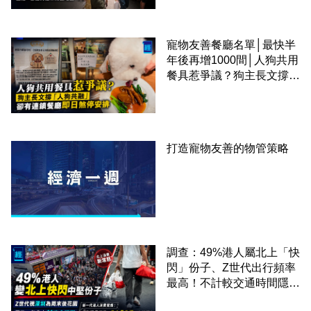
區
寵物友善餐廳名單│最快半
年後再增1000間│人狗共用
餐具惹爭議？狗主長文撐
「人狗共融」 卻有連鎖餐
廳即日煞停安排
打造寵物友善的物管策略
調查：49%港人屬北上「快
閃」份子、Z世代出行頻率
最高！不計較交通時間隱形
成本 跨境擁抱大灣區生活