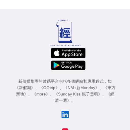
新傳媒集團的數碼平台包括多個網站和應用程式，如
《新假期》
、
《GOtrip》
、
《NM+新Monday》
、
《東方
新地》
、
《more》
、
《Sunday Kiss 親子童萌》
、
《經
濟一週》
。