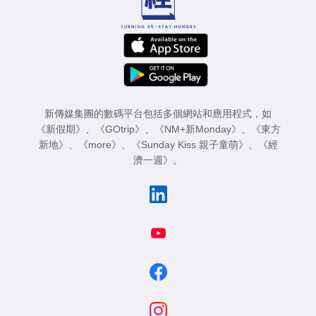
新傳媒集團的數碼平台包括多個網站和應用程式，如
《新假期》
、
《GOtrip》
、
《NM+新Monday》
、
《東方
新地》
、
《more》
、
《Sunday Kiss 親子童萌》
、
《經
濟一週》
。