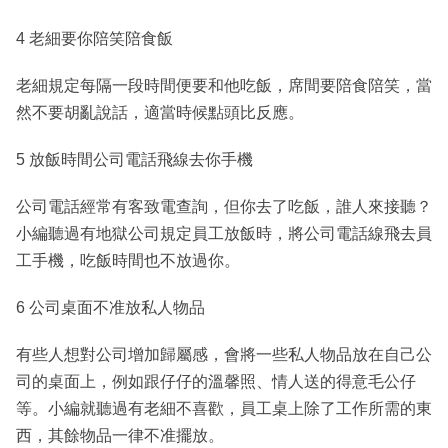
4 老細要你陪笑陪食飯
老細規定每隔一段時間便要和他吃飯，席間要陪食陪笑，當
然不要胡亂說話，適當時候點頭比反應。
5 放飯時間公司電話飛線去你手機
公司電話經常有客致電查詢，但你去了吃飯，誰人來接聽？
小編聽過有地獄公司規定員工放飯時，將公司電話線飛去員
工手機，吃飯時間也不放過你。
6 公司桌面不准放私人物品
有些人想對公司增加歸屬感，會將一些私人物品放在自己公
司的桌面上，例如跟仔仔的溫馨照、情人送的得意毛公仔
等。小編就聽過有老細不喜歡，員工桌上除了工作所需的東
西，其餘物品一律不准擺放。