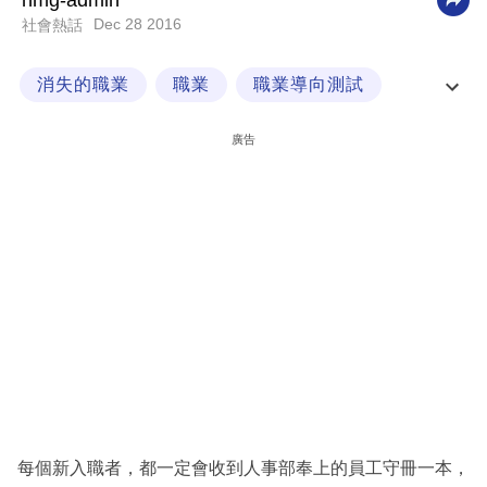
nmg-admin
Dec 28 2016
社會熱話
科
技
消失的職業
職業
職業導向測試
職
職業獎徒
場
廣告
生
活
時
事
專
欄
訂
閱
專
每個新入職者，都一定會收到人事部奉上的員工守冊一本，
區