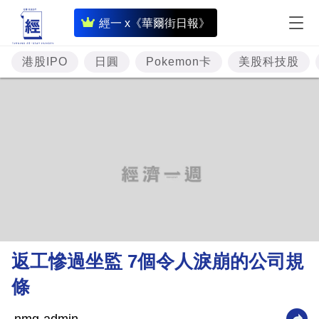
即
經一 x《華爾街日報》
時
財
港股IPO
日圓
Pokemon卡
美股科技股
經
專
題
投
資
樓
市
理
返工慘過坐監 7個令人淚崩的公司規
財
條
商
業