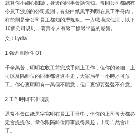
就算你不細心閱讀，身邊的同事會話你知。每間公司都總有
令員工淚崩的公司規則，有些白紙黑字列明在員工手冊內，
有些則是全公司員工都知的潛規矩。一入職場深似海，以下
10個公司規則，著實令人有返工慘過坐監的感覺。
文：Lydia
1 強迫自願性 OT
千辛萬苦，明明在收工前完成手頭上工作，但你的老細、上
司以及隔離位的同事都遲遲不走，大家局坐一小時才可放
工。你心裏明明有一萬個不願意，但口裏卻要聲聲不介意。
2 工作時間不准傾談
通常不會白紙黑字寫明在員工手冊中，但你的上司每天都必
定會提提你。當你跟隔離位同事談得興起，上司自然會出
手。