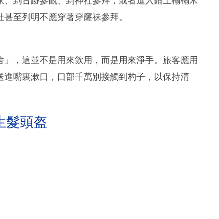
家、到古跡參觀、到神社參拜，或者進入鋪上榻榻米
社甚至列明不應穿著穿窿祙參拜。
舍」，這並不是用來飲用，而是用來淨手。旅客應用
送進嘴裏漱口，口部千萬別接觸到杓子，以保持清
生髮頭盔