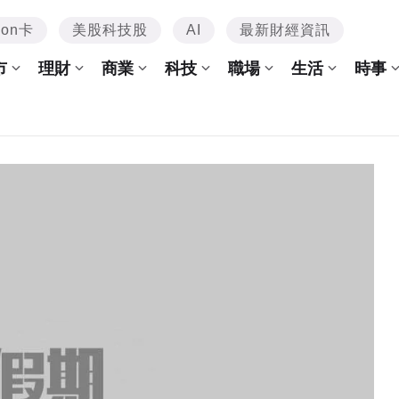
mon卡
美股科技股
AI
最新財經資訊
市
理財
商業
科技
職場
生活
時事