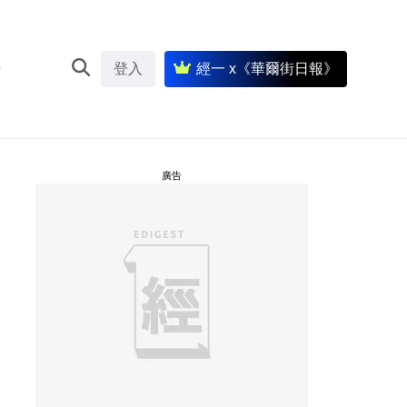
登入
經一 x《華爾街日報》
廣告