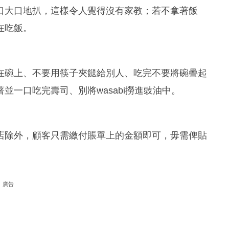
口大口地扒，這樣令人覺得沒有家教；若不拿著飯
在吃飯。
在碗上、不要用筷子夾餸給別人、吃完不要將碗疊起
一口吃完壽司、別將wasabi撈進豉油中。
店除外，顧客只需繳付賬單上的金額即可，毋需俾貼
廣告