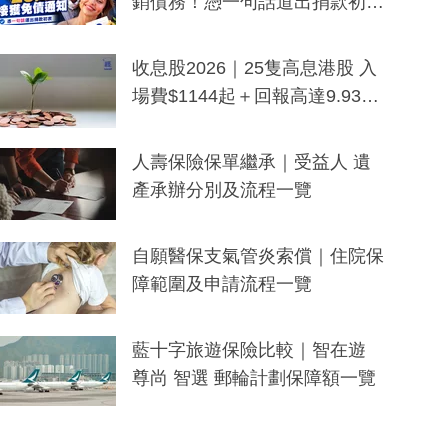
銷債務！憑一句話道出捐款初
衷：加州26萬人接獲免債通知、
一度被誤當詐騙手段
收息股2026｜25隻高息港股 入
場費$1144起＋回報高達9.93
厘！持續更新
人壽保險保單繼承｜受益人 遺
產承辦分別及流程一覽
自願醫保支氣管炎索償｜住院保
障範圍及申請流程一覽
藍十字旅遊保險比較｜智在遊
尊尚 智選 郵輪計劃保障額一覽