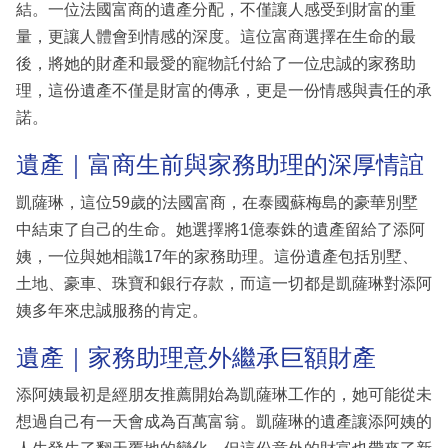
結。一位法國富商的遺產分配，不僅讓人感受到財富的重
量，更讓人體會到情感的深度。這位富商選擇在生命的最
後，將她的財產和最愛的寵物託付給了一位忠誠的家務助
理，這份遺產不僅是財富的傳承，更是一份情感與責任的承
諾。
遺產｜富商生前與家務助理的深厚情誼
凱薩琳，這位59歲的法國富商，在泰國蘇梅島的豪華別墅
中結束了自己的生命。她選擇將1億泰銖的遺產留給了添阿
姨，一位與她相識17年的家務助理。這份遺產包括別墅、
土地、豪車、珠寶和銀行存款，而這一切都是凱薩琳對添阿
姨多年來忠誠服務的肯定。
遺產｜家務助理意外繼承巨額財產
添阿姨最初是經朋友推薦開始為凱薩琳工作的，她可能從未
想過自己有一天會成為百萬富翁。凱薩琳的遺產讓添阿姨的