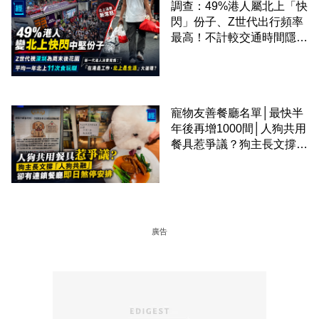
調查：49%港人屬北上「快
閃」份子、Z世代出行頻率
最高！不計較交通時間隱形
成本 跨境擁抱大灣區生活
圈
寵物友善餐廳名單│最快半
年後再增1000間│人狗共用
餐具惹爭議？狗主長文撐
「人狗共融」 卻有連鎖餐
廳即日煞停安排
廣告