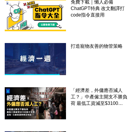
免費下載｜懶人必備
ChatGPT特典 改文翻譯打
code指令直接用
打造寵物友善的物管策略
「經濟差，外傭應否減人
工？」中產僱主開支不勝負
荷 最低工資減至$3100蚊
才合理：已經高過東南亞地
區