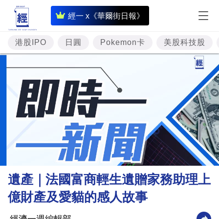
即
經一 x《華爾街日報》
時
財
港股IPO
日圓
Pokemon卡
美股科技股
經
專
題
投
資
樓
市
理
遺產｜法國富商輕生遺贈家務助理上
財
億財產及愛貓的感人故事
商
業