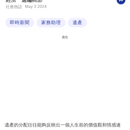
經濟一週編輯部
May 3 2024
社會熱話
科
技
即時新聞
家務助理
遺產
職
場
廣告
生
活
時
事
專
欄
訂
閱
專
遺產的分配往往能夠反映出一個人生前的價值觀和情感連
區