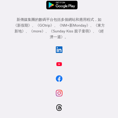
新傳媒集團的數碼平台包括多個網站和應用程式，如
《新假期》
、
《GOtrip》
、
《NM+新Monday》
、
《東方
新地》
、
《more》
、
《Sunday Kiss 親子童萌》
、
《經
濟一週》
。