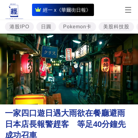
即
經一 x《華爾街日報》
時
財
港股IPO
日圓
Pokemon卡
美股科技股
經
專
題
投
資
樓
市
理
一家四口遊日遇大雨欲在餐廳避雨
財
日本店長報警趕客 等足40分鐘先
商
成功召車
業