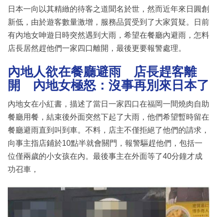
日本一向以其精緻的待客之道聞名於世，然而近年來日圓創
新低，由於遊客數量激增，服務品質受到了大家質疑。日前
有內地女呻遊日時突然遇到大雨，希望在餐廳內避雨，怎料
店長居然趕他們一家四口離開，最後更要報警處理。
內地人欲在餐廳避雨 店長趕客離
開 內地女極怒：沒事再別來日本了
內地女在小紅書，描述了當日一家四口在福岡一間燒肉自助
餐廳用餐，結束後外面突然下起了大雨，他們希望暫時留在
餐廳避雨直到叫到車。不料，店主不僅拒絕了他們的請求，
向事主指店鋪於10點半就會關門，報警驅趕他們，包括一
位僅兩歲的小女孩在內。最後事主在外面等了40分鐘才成
功召車，