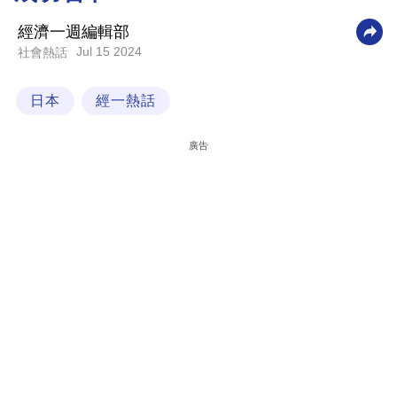
科
經濟一週編輯部
技
Jul 15 2024
社會熱話
職
日本
經一熱話
場
生
廣告
活
時
事
專
欄
訂
閱
專
區