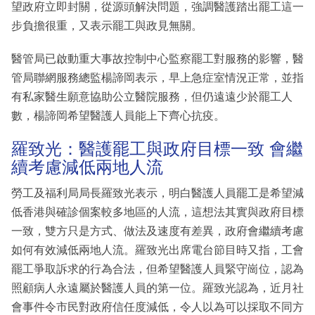
望政府立即封關，從源頭解決問題，強調醫護踏出罷工這一
步負擔很重，又表示罷工與政見無關。
醫管局已啟動重大事故控制中心監察罷工對服務的影響，醫
管局聯網服務總監楊諦岡表示，早上急症室情況正常，並指
有私家醫生願意協助公立醫院服務，但仍遠遠少於罷工人
數，楊諦岡希望醫護人員能上下齊心抗疫。
羅致光：醫護罷工與政府目標一致 會繼
續考慮減低兩地人流
勞工及福利局局長羅致光表示，明白醫護人員罷工是希望減
低香港與確診個案較多地區的人流，這想法其實與政府目標
一致，雙方只是方式、做法及速度有差異，政府會繼續考慮
如何有效減低兩地人流。羅致光出席電台節目時又指，工會
罷工爭取訴求的行為合法，但希望醫護人員緊守崗位，認為
照顧病人永遠屬於醫護人員的第一位。羅致光認為，近月社
會事件令市民對政府信任度減低，令人以為可以採取不同方