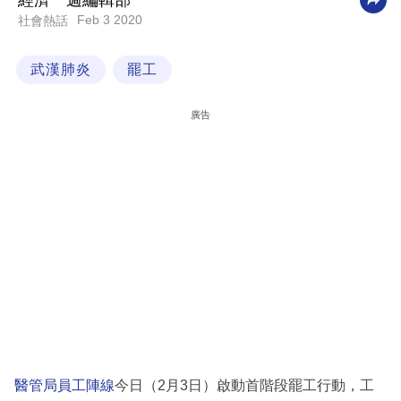
經濟一週編輯部
Feb 3 2020
社會熱話
科
技
武漢肺炎
罷工
職
場
廣告
生
活
時
事
專
欄
訂
閱
專
醫管局員工陣線
今日（2月3日）啟動首階段罷工行動，工
區