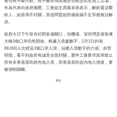
會否再升級行動，視乎醫管局高層是否願意站在員工立場，
作為代表向政府施壓。工會副主席羅卓堯表示，解鈴還須繫
鈴人，如當局不封關，其他問題如防備裝備不足等都無法解
決。
政府今日下午宣布封閉多個關口，但機場、深圳灣及港珠澳
大橋3個口岸仍然開放。根據入境處數字，2月2日約有
88,000人次經這3個口岸入境，佔總入境數字的六成。余慧
明指，看不到政府有誠意全面封關，重申工會要求當局禁止
所有非香港居民經內地入境，而香港居民從內地入境後，要
被強制隔離。
廣告