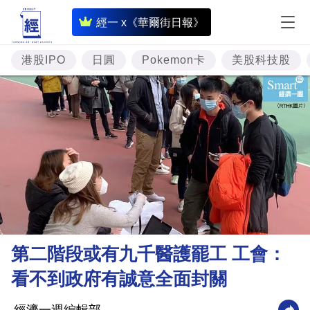
即
經一 x《華爾街日報》
時
財
港股IPO
日圓
Pokemon卡
美股科技股
經
專
題
投
資
樓
市
理
第二階段或有九千醫護罷工 工會：
財
看不到政府有誠意全面封關
商
業