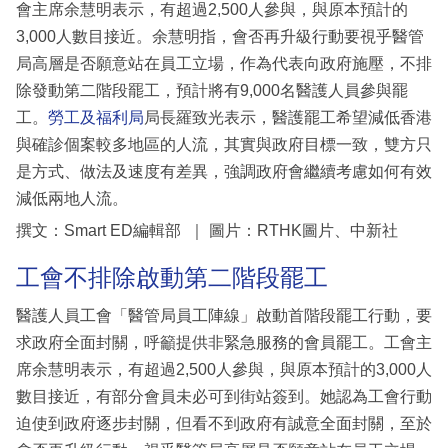
會主席余慧明表示，有超過2,500人參與，與原本預計的
3,000人數目接近。余慧明指，會否再升級行動要視乎醫管
局高層是否願意站在員工立場，作為代表向政府施壓，不排
除發動第二階段罷工，預計將有9,000名醫護人員參與罷
工。
勞工及福利局
局長羅致光表示，醫護罷工希望減低香港
與確診個案較多地區的人流，其實與政府目標一致，雙方只
是方式、做法及速度有差異，強調政府會繼續考慮如何有效
減低兩地人流。
撰文：Smart ED編輯部 ｜ 圖片：RTHK圖片、中新社
工會不排除啟動第二階段罷工
醫護人員工會「醫管局員工陣線」啟動首階段罷工行動，要
求政府全面封關，呼籲提供非緊急服務的會員罷工。工會主
席余慧明表示，有超過2,500人參與，與原本預計的3,000人
數目接近，有部分會員未必可到街站簽到。她認為工會行動
迫使到政府逐步封關，但看不到政府有誠意全面封關，至於