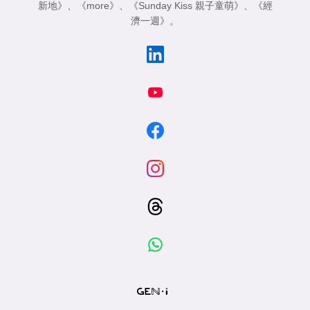
新地》
、
《more》
、
《Sunday Kiss 親子童萌》
、
《經
濟一週》
。