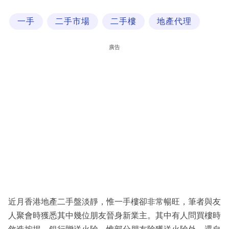
科
一手
二手市場
二手樓
地產代理
技
職
廣告
場
生
活
時
事
專
欄
訂
閱
近月香港地產二手盤淡靜，惟一手樓卻非常暢旺，筆者與友
專
人聚會時獲悉其中幾位朋友晉身新業主。其中有人問買樓時
區