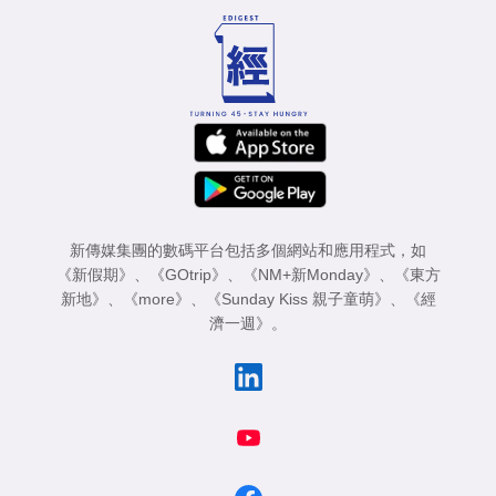
新傳媒集團的數碼平台包括多個網站和應用程式，如
《新假期》
、
《GOtrip》
、
《NM+新Monday》
、
《東方
新地》
、
《more》
、
《Sunday Kiss 親子童萌》
、
《經
濟一週》
。