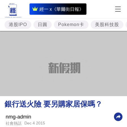
即
經一 x《華爾街日報》
時
財
港股IPO
日圓
Pokemon卡
美股科技股
經
專
題
投
資
樓
市
理
銀行送火險 要另購家居保嗎？
財
商
nmg-admin
Dec 4 2015
社會熱話
業