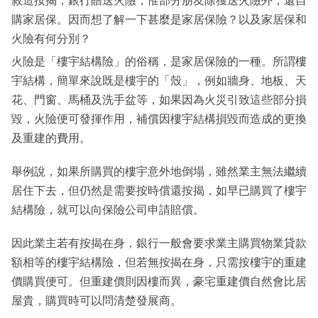
敘造按揭，銀行贈送火險，惟部分朋友除獲送火險外，還自
購家居保。因而想了解一下甚麼是家居保險？以及家居保和
火險有何分別？
火險是「樓宇結構險」的俗稱，是家居保險的一種。所謂樓
宇結構，簡單來說既是樓宇的「殼」，例如牆身、地板、天
花、門窗、馬桶及洗手盆等，如果因為火災引致這些部分損
毀，火險便可發揮作用，補償因樓宇結構損毀而造成的更換
及重建的費用。
舉例說，如果所購買的樓宇意外地倒塌，雖然業主無法繼續
居住下去，但仍然是需要按時償還按揭，如早已購買了樓宇
結構險，就可以向保險公司申請賠償。
因此業主若有按揭在身，銀行一般會要求業主購買物業貸款
額相等的樓宇結構險，但若無按揭在身，只需按樓宇的重建
價購買便可。但重建價則因樓而異，豪宅重建價自然會比居
屋貴，購買時可以問清楚發展商。