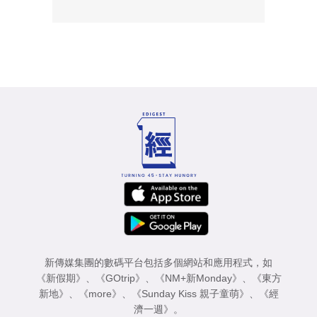
新傳媒集團的數碼平台包括多個網站和應用程式，如
《新假期》
、
《GOtrip》
、
《NM+新Monday》
、
《東方
新地》
、
《more》
、
《Sunday Kiss 親子童萌》
、
《經
濟一週》
。