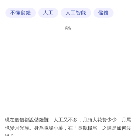
科
不懂儲錢
人工
人工智能
儲錢
技
職
廣告
場
生
活
時
事
專
欄
訂
閱
現在個個都說儲錢難，人工又不多，月頭大花費少少，月尾
專
也變月光族。身為職場小薯，在「長期糧尾」之際是如何渡
區