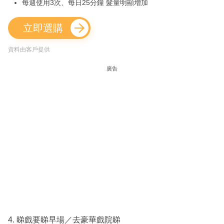
每週使用3次、每日25分鐘 髮量明顯增加
立即選購
資料由客戶提供
廣告
4. 睇戲要睇早場／去豪華戲院睇