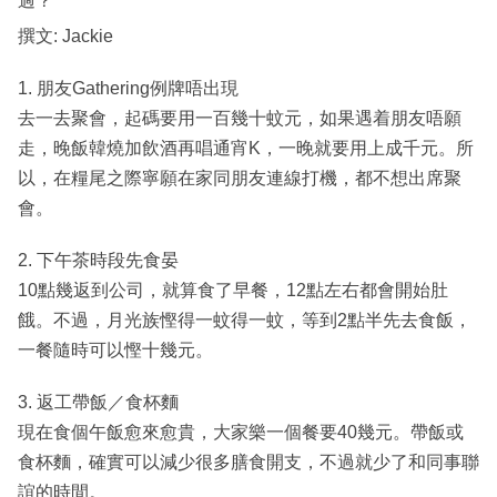
過？
撰文: Jackie
1. 朋友Gathering例牌唔出現
去一去聚會，起碼要用一百幾十蚊元，如果遇着朋友唔願
走，晚飯韓燒加飲酒再唱通宵K，一晚就要用上成千元。所
以，在糧尾之際寧願在家同朋友連線打機，都不想出席聚
會。
2. 下午茶時段先食晏
10點幾返到公司，就算食了早餐，12點左右都會開始肚
餓。不過，月光族慳得一蚊得一蚊，等到2點半先去食飯，
一餐隨時可以慳十幾元。
3. 返工帶飯／食杯麵
現在食個午飯愈來愈貴，大家樂一個餐要40幾元。帶飯或
食杯麵，確實可以減少很多膳食開支，不過就少了和同事聯
誼的時間。