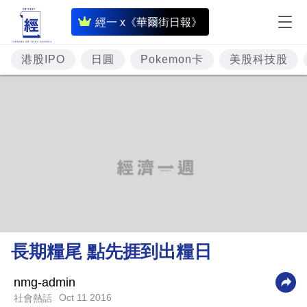
即
經一 x《華爾街日報》
時
財
港股IPO
日圓
Pokemon卡
美股科技股
經
專
題
投
資
樓
市
理
長期糧尾 點先捱到出糧日
財
商
nmg-admin
Oct 11 2016
社會熱話
業