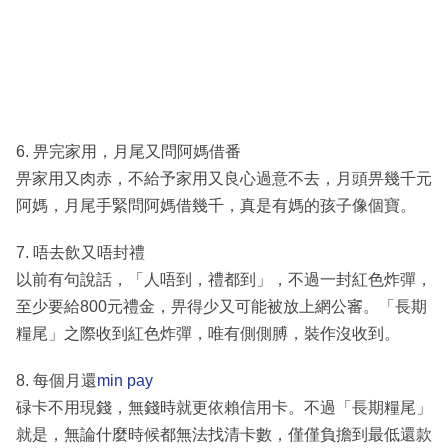
6. 畀完家用，月尾又問阿媽借番
畀家用又肉赤，不給予家用又良心過意不去，月頭畀幾千元
阿媽，月尾手緊問阿媽借幾千，真是有媽的孩子像個寶。
7. 唔去飲又唔封禮
以前有句說話，「人唔到，禮都到」，不過一封紅色炸彈，
至少要給800元禮金，畀得少又可能被放上網公審。「長期
糧尾」之際收到紅色炸彈，唯有側側膊，裝作沒收到。
8. 每個月還
min pay
碌卡不用現錢，無錢時就更依賴信用卡。不過「長期糧尾」
就是，無論什麼時候都無法找清卡數，僅僅負擔到最低還款