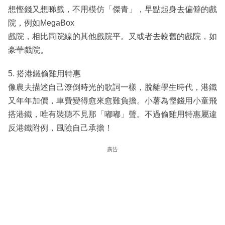
想慳錢又想睇戲，不用模仿「傑青」，早點起身去偏僻的戲
院，例如MegaBox
戲院，相比同院線的其他戲院平。又或者去較舊的戲院，如
豪華戲院。
5. 搭港鐵偷雞用特惠
像農夫描述自己潦倒時光的歌詞一樣，脫離學生時代，港鐵
又年年加價，車費變得愈來愈難負擔。小薯為慳錢用小童飛
搭港鐵，唯有裝聽不見那「嘟嘟」聲。不過偷雞用特惠屬違
反港鐵附例，風險自己承擔！
廣告