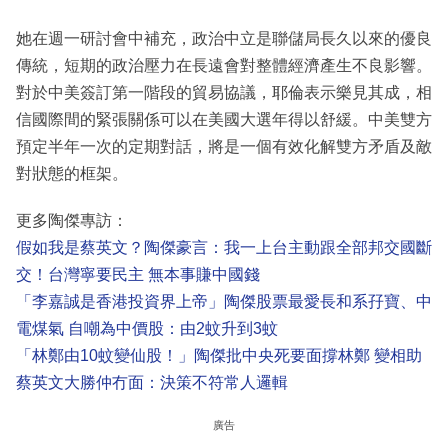
她在週一研討會中補充，政治中立是聯儲局長久以來的優良
傳統，短期的政治壓力在長遠會對整體經濟產生不良影響。
對於中美簽訂第一階段的貿易協議，耶倫表示樂見其成，相
信國際間的緊張關係可以在美國大選年得以舒緩。中美雙方
預定半年一次的定期對話，將是一個有效化解雙方矛盾及敵
對狀態的框架。
更多陶傑專訪：
假如我是蔡英文？陶傑豪言：我一上台主動跟全部邦交國斷
交！台灣寧要民主 無本事賺中國錢
「李嘉誠是香港投資界上帝」陶傑股票最愛長和系孖寶、中
電煤氣 自嘲為中價股：由2蚊升到3蚊
「林鄭由10蚊變仙股！」陶傑批中央死要面撐林鄭 變相助
蔡英文大勝仲冇面：決策不符常人邏輯
廣告