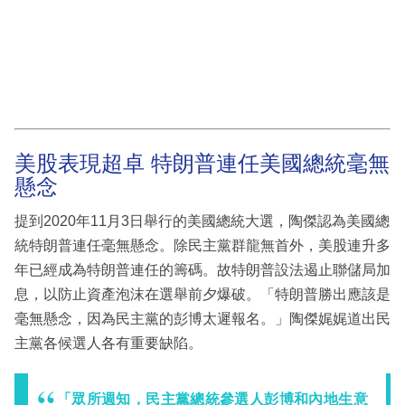
美股表現超卓 特朗普連任美國總統毫無
懸念
提到2020年11月3日舉行的美國總統大選，陶傑認為美國總
統特朗普連任毫無懸念。除民主黨群龍無首外，美股連升多
年已經成為特朗普連任的籌碼。故特朗普設法遏止聯儲局加
息，以防止資產泡沫在選舉前夕爆破。「特朗普勝出應該是
毫無懸念，因為民主黨的彭博太遲報名。」陶傑娓娓道出民
主黨各候選人各有重要缺陷。
「眾所週知，民主黨總統參選人彭博和內地生意