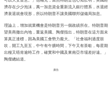
可以大安旨意。」他補充，當然特朗普也心知肚明，美國經
濟存在少少泡沫，萬一加息資金重新流入銀行體系，水退經
濟衰退就會現形，所以特朗普不讓美國聯邦儲備局加息。
理論上，增加就業機會是特朗普另一個政績所在。特朗普期
望美商撤出內地，重返美國。陶傑指出，特朗普在這方面未
算真正達標，因為美國工會勢力龐大。「社會福利過度鼓
吹，開工九至五，中午有午膳時間，下午又有茶歇，每星期
出糧又唔肯逾時工作，確實和中國及東南亞市場差好遠。」
陶傑總結道。
廣告