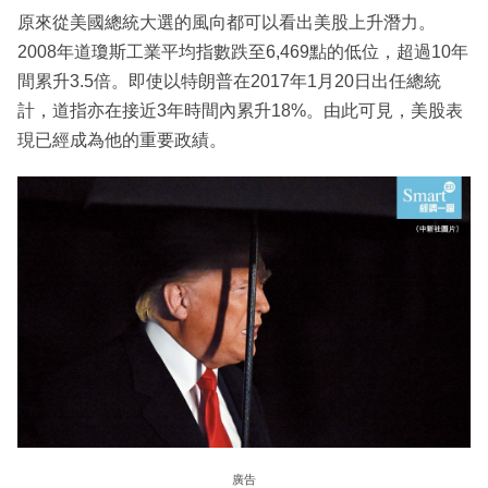
原來從美國總統大選的風向都可以看出美股上升潛力。
2008年道瓊斯工業平均指數跌至6,469點的低位，超過10年
間累升3.5倍。即使以特朗普在2017年1月20日出任總統
計，道指亦在接近3年時間內累升18%。由此可見，美股表
現已經成為他的重要政績。
廣告