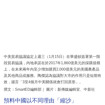
科
技
職
場
生
活
時
中美貿易協議協定上週三（1月15日）在華盛頓簽署第一階
事
段貿易協議，內地承諾在於2017年1,860億美元的採購規模
專
上，在未來兩年內至少增加購買2,000億美元的美國農產品
欄
及其他商品或服務。陶傑認為協議對大市的作用只是短期有
效，揚言「3至4個月中美關係就會打回原形」。
訂
撰文：SmartED編輯部｜ 圖片：新傳媒編輯室、中新社
閱
專
預料中國以不同理由「縮沙」
區