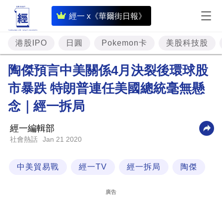
即
經一 x《華爾街日報》
時
財
港股IPO
日圓
Pokemon卡
美股科技股
經
陶傑預言中美關係4月決裂後環球股
專
市暴跌 特朗普連任美國總統毫無懸
題
念｜經一拆局
投
資
經一編輯部
樓
Jan 21 2020
社會熱話
市
中美貿易戰
經一TV
經一拆局
陶傑
理
財
廣告
商
業