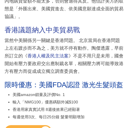
內地購貨金額不能太多，否則會適得其反。他估計美方的取
態是「外匯出來、美國貨進去、依美國意願達成全面的貿易
協議」。
香港議題納入中美貿易戰
當然中美關係另一關鍵是香港問題。 北京當局在香港問題
上左右踱步而不為之，美方就不停有動作。陶傑透露，早前
所訂立的《
香港人權及民主法案
》不是不用只是未用，國會
開始有壓力要政府交出應制裁名單，相關壓力將可能導致港
方有壓力而促成成立獨立調查委員會。
限時優惠：美國FDA認證 激光生髮頭盔
美國amazon鎖量及評價No. 1
輸入「NMG100」優惠碼額外減$100
香港用家真實試用 8週後效果已經顯著
每週使用3次、每日25分鐘 髮量明顯增加