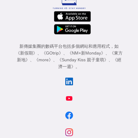
新傳媒集團的數碼平台包括多個網站和應用程式，如
《新假期》
、
《GOtrip》
、
《NM+新Monday》
、
《東方
新地》
、
《more》
、
《Sunday Kiss 親子童萌》
、
《經
濟一週》
。