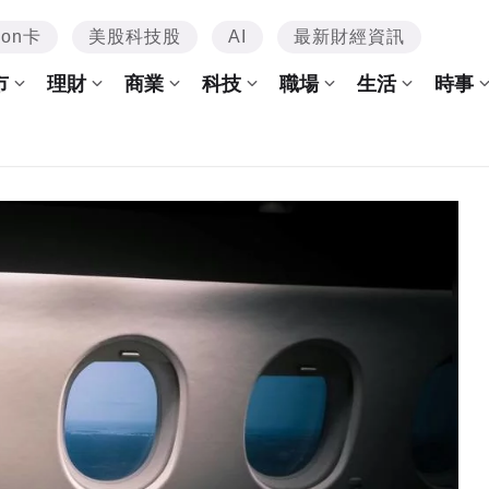
mon卡
美股科技股
AI
最新財經資訊
市
理財
商業
科技
職場
生活
時事