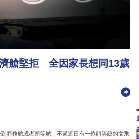
濟艙堅拒 全因家長想同13歲
de到商務艙或者頭等艙。不過近日有一位頭等艙的女乘