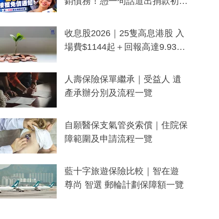
銷債務！憑一句話道出捐款初
衷：加州26萬人接獲免債通知、
一度被誤當詐騙手段
收息股2026｜25隻高息港股 入
場費$1144起＋回報高達9.93
厘！持續更新
人壽保險保單繼承｜受益人 遺
產承辦分別及流程一覽
自願醫保支氣管炎索償｜住院保
障範圍及申請流程一覽
藍十字旅遊保險比較｜智在遊
尊尚 智選 郵輪計劃保障額一覽