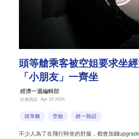
頭等艙乘客被空姐要求坐經
「小朋友」一齊坐
經濟一週編輯部
Apr 18 2024
社會熱話
頭等艙
空姐
經一熱話
不少人為了在飛行時坐的舒服，都會加錢upgra