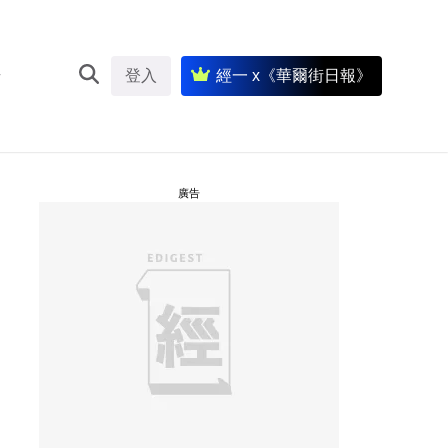
登入
經一 x《華爾街日報》
廣告