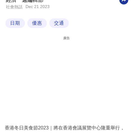
經濟一週編輯部
Dec 21 2023
社會熱話
科
技
日期
優惠
交通
職
場
廣告
生
活
時
事
專
欄
訂
閱
專
香港冬日美食節2023｜將在香港會議展覽中心隆重舉行，
區