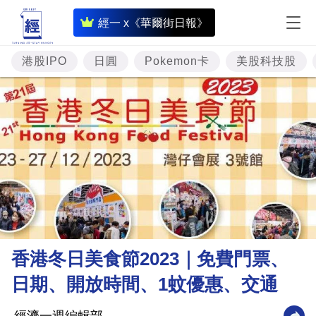
即
經一 x《華爾街日報》
時
財
港股IPO
日圓
Pokemon卡
美股科技股
經
專
題
投
資
樓
市
理
香港冬日美食節2023｜免費門票、
財
日期、開放時間、1蚊優惠、交通
商
業