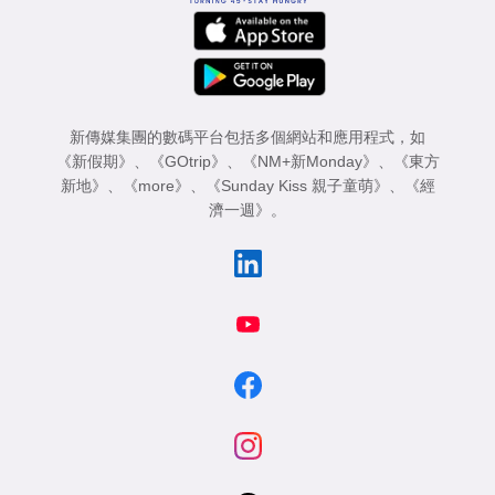
新傳媒集團的數碼平台包括多個網站和應用程式，如
《新假期》
、
《GOtrip》
、
《NM+新Monday》
、
《東方
新地》
、
《more》
、
《Sunday Kiss 親子童萌》
、
《經
濟一週》
。