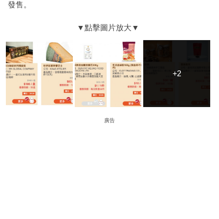
發售。
+2
+2
廣告