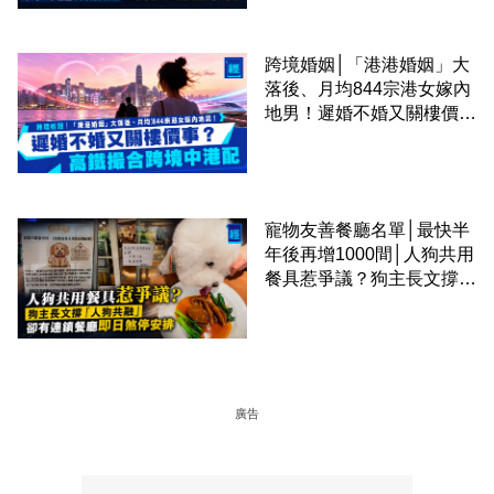
跨境婚姻│「港港婚姻」大
落後、月均844宗港女嫁內
地男！遲婚不婚又關樓價
事？高鐵撮合跨境中港配
寵物友善餐廳名單│最快半
年後再增1000間│人狗共用
餐具惹爭議？狗主長文撐
「人狗共融」 卻有連鎖餐
廳即日煞停安排
廣告