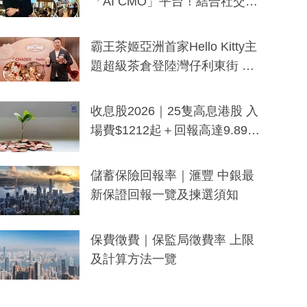
「AI CMO」平台！結合社交聆
聽與廣東話大模型 助中小企數
分鐘生成「貼地」宣傳短片
霸王茶姬亞洲首家Hello Kitty主
題超級茶倉登陸灣仔利東街 推
出首創「伯爵紅茶色」Hello Kitt
y及香港限定特調系列
收息股2026｜25隻高息港股 入
場費$1212起＋回報高達9.89
厘！持續更新
儲蓄保險回報率｜滙豐 中銀最
新保證回報一覽及揀選須知
保費徵費｜保監局徵費率 上限
及計算方法一覽