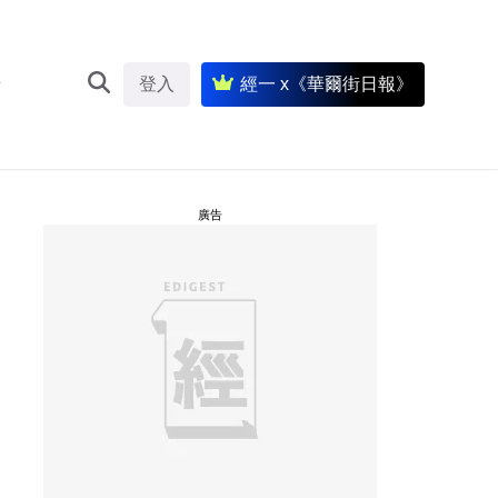
登入
經一 x《華爾街日報》
廣告