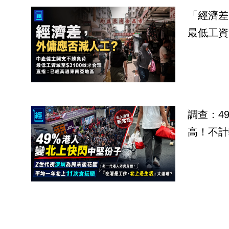
「經濟差
最低工資
調查：4
高！不計