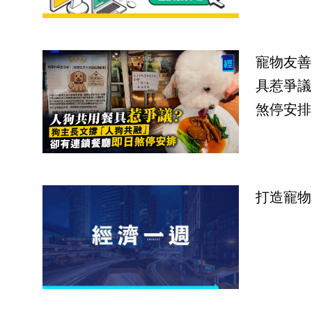
寵物友善
具惹爭議
煞停安排
打造寵物