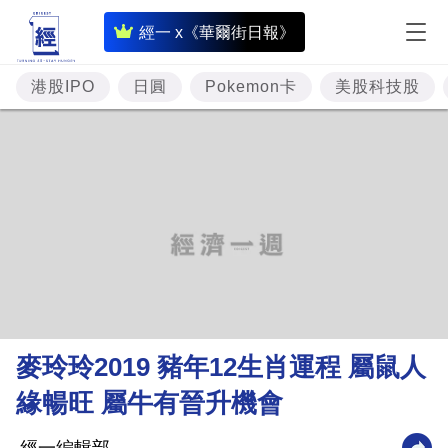
即
經一 x《華爾街日報》
時
財
港股IPO
日圓
Pokemon卡
美股科技股
經
專
題
投
資
樓
市
理
麥玲玲2019 豬年12生肖運程 屬鼠人
財
緣暢旺 屬牛有晉升機會
商
業