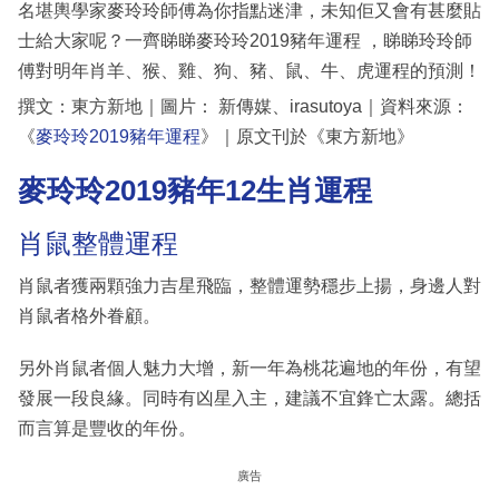
名堪輿學家麥玲玲師傅為你指點迷津，未知佢又會有甚麼貼
士給大家呢？一齊睇睇麥玲玲2019豬年運程 ，睇睇玲玲師
傅對明年肖羊、猴、雞、狗、豬、鼠、牛、虎運程的預測！
撰文：東方新地｜圖片： 新傳媒、irasutoya｜資料來源：
《
麥玲玲2019豬年運程
》｜原文刊於《東方新地》
麥玲玲2019豬年12生肖運程
肖鼠整體運程
肖鼠者獲兩顆強力吉星飛臨，整體運勢穩步上揚，身邊人對
肖鼠者格外眷顧。
另外肖鼠者個人魅力大增，新一年為桃花遍地的年份，有望
發展一段良緣。同時有凶星入主，建議不宜鋒亡太露。總括
而言算是豐收的年份。
廣告