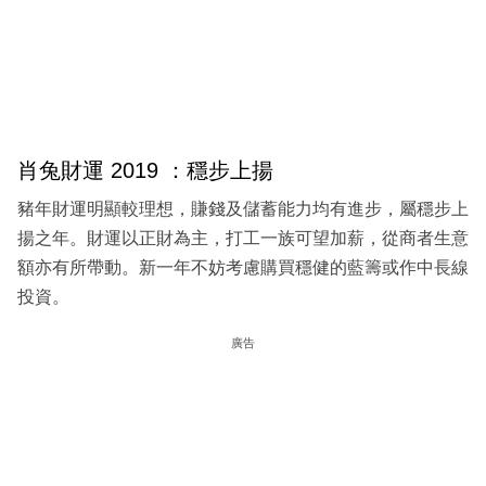
肖兔財運 2019 ：穩步上揚
豬年財運明顯較理想，賺錢及儲蓄能力均有進步，屬穩步上
揚之年。財運以正財為主，打工一族可望加薪，從商者生意
額亦有所帶動。新一年不妨考慮購買穩健的藍籌或作中長線
投資。
廣告