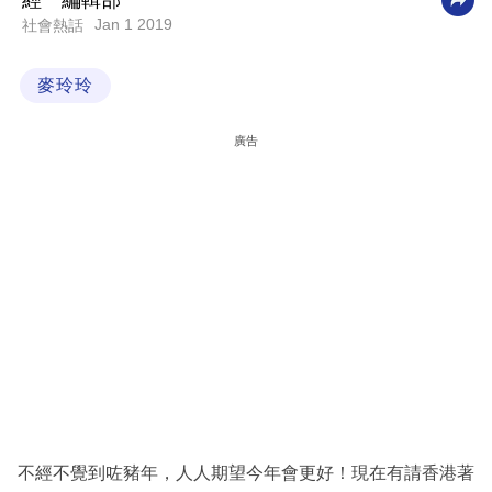
經一編輯部
Jan 1 2019
社會熱話
科
技
麥玲玲
職
場
廣告
生
活
時
事
專
欄
訂
閱
專
不經不覺到咗豬年，人人期望今年會更好！現在有請香港著
區