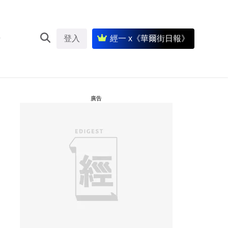
登入
經一 x《華爾街日報》
廣告