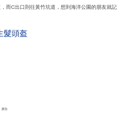
道，而C出口則往黃竹坑道，想到海洋公園的朋友就記
。
生髮頭盔
廣告