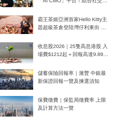
「AI CMO」平台！結合社交聆
聽與廣東話大模型 助中小企數
分鐘生成「貼地」宣傳短片
霸王茶姬亞洲首家Hello Kitty主
題超級茶倉登陸灣仔利東街 推
出首創「伯爵紅茶色」Hello Kitt
y及香港限定特調系列
收息股2026｜25隻高息港股 入
場費$1212起＋回報高達9.89
厘！持續更新
儲蓄保險回報率｜滙豐 中銀最
新保證回報一覽及揀選須知
保費徵費｜保監局徵費率 上限
及計算方法一覽