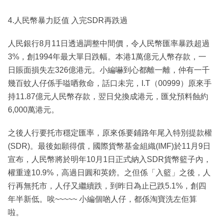
4.人民幣暴力貶值 入完SDR再跌過
人民銀行8月11日透過調整中間價，令人民幣匯率暴跌超過
3%，創1994年最大單日跌幅。本港1萬億元人幣存款，一
日賬面損失左326億港元。小編嚇到心都離一離，仲有一千
幾百蚊人仔係手嗌哂救命，話口未完，I.T（00999）原來手
持11.87億元人民幣存款，翌日兌換成港元，匯兌預料蝕約
6,000萬港元。
之後人行要托市穩定匯率，原來係要鋪路年尾入特別提款權
(SDR)。最後如願得償，國際貨幣基金組織(IMF)於11月9日
宣布，人民幣將於明年10月1日正式納入SDR貨幣籃子內，
權重達10.9%，高過日圓和英鎊。之但係「入籃」之後，人
行再無托市，人仔又繼續跌，到昨日為止已跌5.1%，創四
年半新低。唉~~~~~ 小編個啲人仔，都係淘寶洗左佢算
啦。