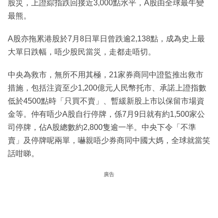
股災，上證綜指跌回接近3,000點水平，A股由全球最牛變
最熊。
A股亦拖累港股於7月8日單日曾跌逾2,138點，成為史上最
大單日跌幅，唔少股民當災，走都走唔切。
中央為救市，無所不用其極，21家券商同中證監推出救市
措施，包括注資至少1,200億元人民幣托市、承諾上證指數
低於4500點時「只買不賣」、暫緩新股上市以保留市場資
金等。仲有唔少A股自行停牌，係7月9日就有約1,500家公
司停牌，佔A股總數約2,800隻逾一半。中央下令「不準
賣」及停牌呢兩單，嚇親唔少券商同中國大媽，全球就當笑
話咁睇。
廣告