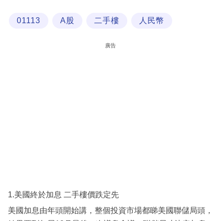
科
01113
A股
二手樓
人民幣
技
職
廣告
場
生
活
時
事
專
欄
訂
閱
1.美國終於加息 二手樓價跌定先
專
美國加息由年頭開始講，整個投資市場都睇美國聯儲局頭，
區