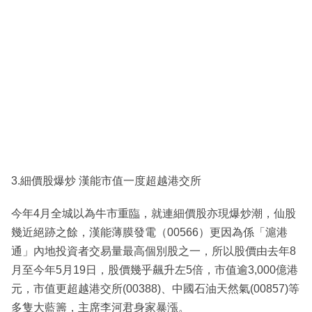
3.細價股爆炒 漢能市值一度超越港交所
今年4月全城以為牛市重臨，就連細價股亦現爆炒潮，仙股
幾近絕跡之餘，漢能薄膜發電（00566）更因為係「滬港
通」內地投資者交易量最高個別股之一，所以股價由去年8
月至今年5月19日，股價幾乎飆升左5倍，市值逾3,000億港
元，市值更超越港交所(00388)、中國石油天然氣(00857)等
多隻大藍籌，主席李河君身家暴漲。