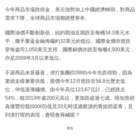
今年商品市場跌得金，美元強勢加上中國經濟轉弱，對商品
需求下降，全球商品市場都經歷寒冬。
國際油價不斷創新低，紐約期油近期跌至每桶34.3美元水
平，幾乎重返金融海嘯約32美元的低位。國際金價亦曾跌
穿每盎司1,050美元支持，國際銅價亦跌至每噸4,500美元，
亦是2009年3月以來低位。
不過商品未算最衰，渣打集團(02888)今年先跌得勁，因為
業績走樣兼要供股，股價今年12月曾跌至56.8元歷史低
位，仲低過海嘯價。由今年高位123.67元計，已經跌左
54%，較2013年逾200元高位，更加跌超過七成。唔知曾經
為滙豐控股(00005)低見33元時流過眼淚的青姐胡孟青，見
到渣打咁的表現，會唔會再喊呢？
廣告