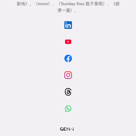
新地》
、
《more》
、
《Sunday Kiss 親子童萌》
、
《經
濟一週》
。