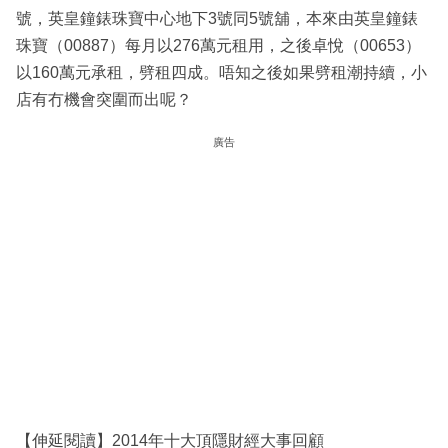
號，英皇鐘錶珠寶中心地下3號同5號舖，本來由英皇鐘錶
珠寶（00887）每月以276萬元租用，之後卓悅（00653）
以160萬元承租，劈租四成。唔知之後如果劈租潮持續，小
店有冇機會突圍而出呢？
廣告
【伸延閱讀】2014年十大頂隱財經大事回顧