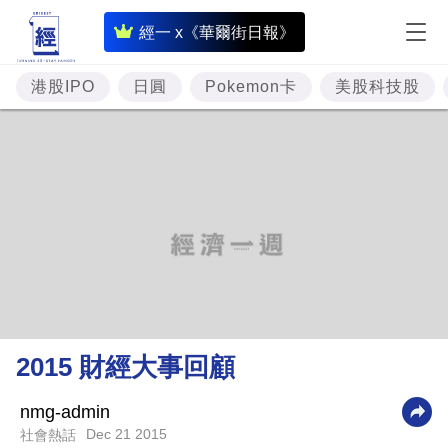
即
經一 x《華爾街日報》
時
財
港股IPO
日圓
Pokemon卡
美股科技股
經
專
題
投
資
樓
市
理
2015 財經大事回顧
財
商
nmg-admin
Dec 21 2015
社會熱話
業