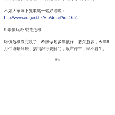
不如大家聽下隻歌鬆一鬆好過啦：
http://www.edigest.hk/Vip/detail?id=1651
9.希債玩嘢 製造危機
歐債危機沒完沒了，希臘做咗多年債仔，愈欠愈多，今年6
月仲還唔到錢，搞到銀行要關門，股市停市，民不聊生。
廣告