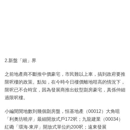
2.新盤「細」界
之前地產商不斷推中價豪宅，市民難以上車，搞到政府要推
限呎樓的政策。點知，在今時今日樓價離地咁高的情況下，
限呎已不合時宜，因為發展商推出蚊型劏房豪宅，真係仲細
過限呎樓。
小編閒閒地數到幾個劏房盤，恒基地產（00012）大角咀
「利奧坊曉岸」最細開放式戶172呎；九龍建業（00034）
紅磡「環海‧東岸」開放式單位約200呎；遠東發展