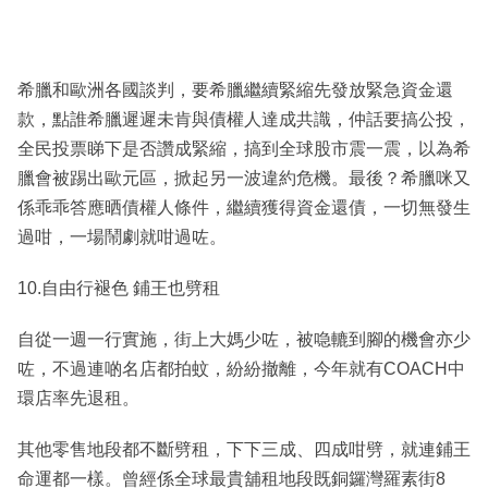
希臘和歐洲各國談判，要希臘繼續緊縮先發放緊急資金還
款，點誰希臘遲遲未肯與債權人達成共識，仲話要搞公投，
全民投票睇下是否讚成緊縮，搞到全球股市震一震，以為希
臘會被踢出歐元區，掀起另一波違約危機。最後？希臘咪又
係乖乖答應晒債權人條件，繼續獲得資金還債，一切無發生
過咁，一場鬧劇就咁過咗。
10.自由行褪色 鋪王也劈租
自從一週一行實施，街上大媽少咗，被喼轆到腳的機會亦少
咗，不過連啲名店都拍蚊，紛紛撤離，今年就有COACH中
環店率先退租。
其他零售地段都不斷劈租，下下三成、四成咁劈，就連鋪王
命運都一樣。曾經係全球最貴舖租地段既銅鑼灣羅素街8