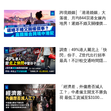
跨境婚姻│「港港婚姻」大
落後、月均844宗港女嫁內
地男！遲婚不婚又關樓價
事？高鐵撮合跨境中港配
調查：49%港人屬北上「快
閃」份子、Z世代出行頻率
最高！不計較交通時間隱形
成本 跨境擁抱大灣區生活
圈
「經濟差，外傭應否減人
工？」中產僱主開支不勝負
荷 最低工資減至$3100蚊
才合理：已經高過東南亞地
區