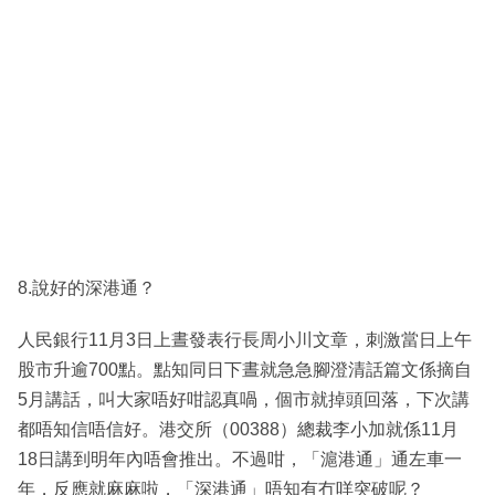
8.說好的深港通？
人民銀行11月3日上晝發表行長周小川文章，刺激當日上午
股市升逾700點。點知同日下晝就急急腳澄清話篇文係摘自
5月講話，叫大家唔好咁認真喎，個市就掉頭回落，下次講
都唔知信唔信好。港交所（00388）總裁李小加就係11月
18日講到明年內唔會推出。不過咁，「滬港通」通左車一
年，反應就麻麻啦，「深港通」唔知有冇咩突破呢？