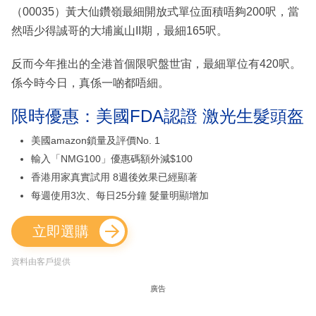
（00035）黃大仙鑽嶺最細開放式單位面積唔夠200呎，當
然唔少得誠哥的大埔嵐山II期，最細165呎。
反而今年推出的全港首個限呎盤世宙，最細單位有420呎。
係今時今日，真係一啲都唔細。
限時優惠：美國FDA認證 激光生髮頭盔
美國amazon鎖量及評價No. 1
輸入「NMG100」優惠碼額外減$100
香港用家真實試用 8週後效果已經顯著
每週使用3次、每日25分鐘 髮量明顯增加
立即選購
資料由客戶提供
廣告