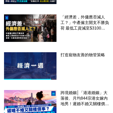
圈
「經濟差，外傭應否減人
工？」中產僱主開支不勝負
荷 最低工資減至$3100蚊
才合理：已經高過東南亞地
區
打造寵物友善的物管策略
跨境婚姻│「港港婚姻」大
落後、月均844宗港女嫁內
地男！遲婚不婚又關樓價
事？高鐵撮合跨境中港配