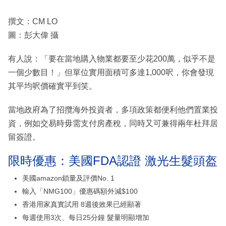
撰文：CM LO
圖：彭大偉 攝
有人說：「要在當地購入物業都要至少花200萬，似乎不是
一個少數目！」但單位實用面積可多達1,000呎，你會發現
其平均呎價確實平到笑。
當地政府為了招攬海外投資者，多項政策都便利他們置業投
資，例如交易時毋需支付房產稅，同時又可兼得兩年杜拜居
留簽證。
限時優惠：美國FDA認證 激光生髮頭盔
美國amazon鎖量及評價No. 1
輸入「NMG100」優惠碼額外減$100
香港用家真實試用 8週後效果已經顯著
每週使用3次、每日25分鐘 髮量明顯增加