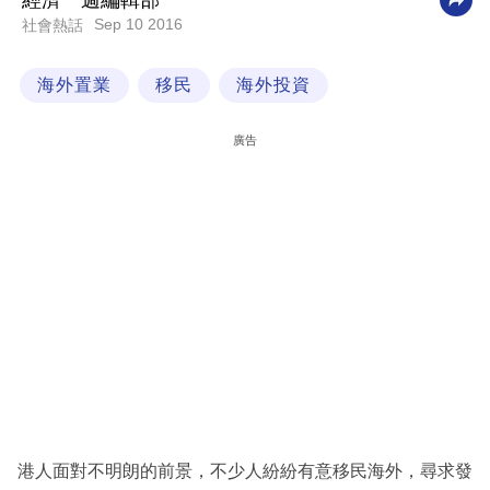
經濟一週編輯部
Sep 10 2016
社會熱話
科
技
海外置業
移民
海外投資
職
場
廣告
生
活
時
事
專
欄
訂
閱
專
港人面對不明朗的前景，不少人紛紛有意移民海外，尋求發
區