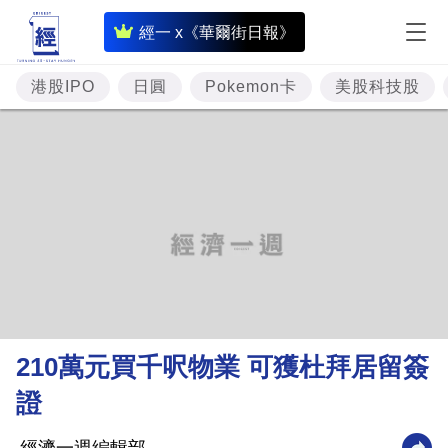
即
經一 x《華爾街日報》
時
財
港股IPO
日圓
Pokemon卡
美股科技股
經
專
題
投
資
樓
市
理
210萬元買千呎物業 可獲杜拜居留簽
財
證
商
業