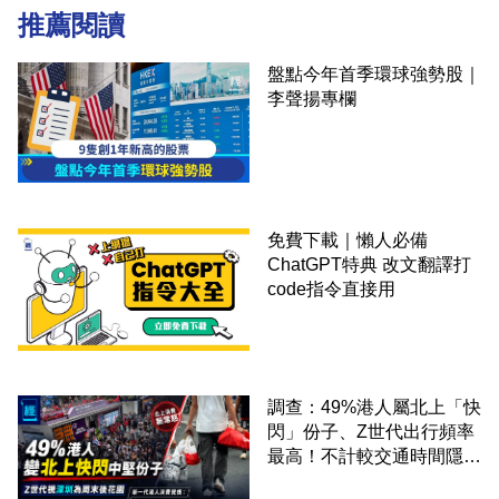
推薦閱讀
盤點今年首季環球強勢股｜
李聲揚專欄
免費下載｜懶人必備
ChatGPT特典 改文翻譯打
code指令直接用
調查：49%港人屬北上「快
閃」份子、Z世代出行頻率
最高！不計較交通時間隱形
成本 跨境擁抱大灣區生活