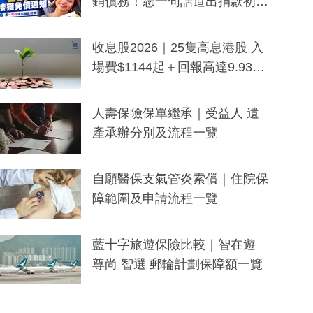
銷債務！憑一句話道出捐款初
衷：加州26萬人接獲免債通知、
一度被誤當詐騙手段
收息股2026｜25隻高息港股 入
場費$1144起＋回報高達9.93
厘！持續更新
人壽保險保單繼承｜受益人 遺
產承辦分別及流程一覽
自願醫保支氣管炎索償｜住院保
障範圍及申請流程一覽
藍十字旅遊保險比較｜智在遊
尊尚 智選 郵輪計劃保障額一覽