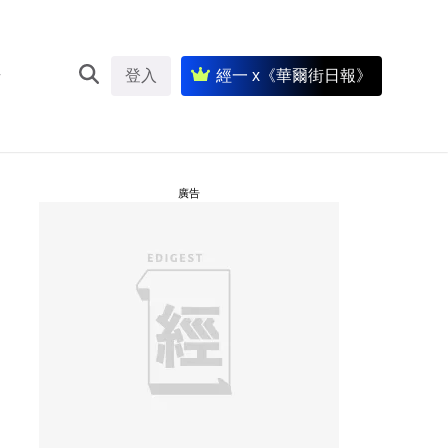
登入
經一 x《華爾街日報》
廣告