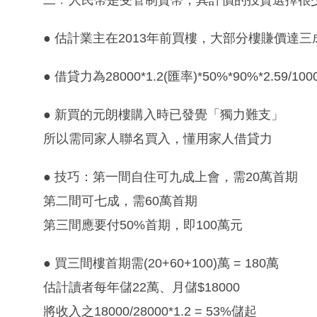
二﹕人民幣是受管制貨幣，其計價的投資選擇很
● 估計業主在2013年前買樓，大部分樓賺價達三
● 借貸力為28000*1.2(匯率)*50%*90%*2.59/10000
● 新買的元朗樓購入時已發覺「獨力難支」
所以需同家人聯名買入，懂用家人借貸力
● 技巧：第一間自住可九成上會，需20萬首期
第二間可七成，需60萬首期
第三間應要付50%首期，即100萬元
● 買三間樓首期需(20+60+100)萬 = 180萬
估計讀者每年儲22萬、月儲$18000
將收入之18000/28000*1.2 = 53%儲起