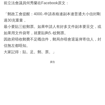
前立法會議員何秀蘭在Facebook原文：
「郵政工會提醒：4000.-申請表格連副本連普通大小信封剛
過30克重量，
最小要貼三蚊郵票。如果申請人有好多文件副本要呈交，或
如果用文件袋寄，就要貼夠5.-蚊郵票。
因政府唔收郵費不足嘅信件，郵局亦唔會退返俾寄信人，封
信無左都唔知。
大家記得：貼。足。郵。票。」
廣告