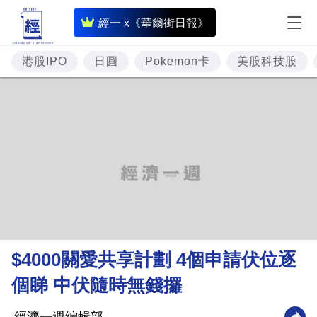
即
經一 x《華爾街日報》
時
財
港股IPO
日圓
Pokemon卡
美股科技股
經
專
題
投
資
樓
市
理
$4000關愛共享計劃 4個申請伏位逐
財
個睇 中伏隨時無錢攞
商
業