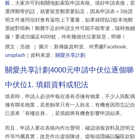
載
，大家亦可到相關地點索取申請表格。填好申請表後，若
選擇郵寄的話，就要留意郵票要貼足，因為申請表＋3份證
明文件連同信封會有返咁上下重量，如果就咁貼2蚊本地郵
票絕對唔夠！郵費不足的申請文件可能不能寄達，隨時無錢
攞！要成功攞足4000蚊，仲有幾個伏位要留意，即睇！
撰文：浩德 ｜ 圖片：新傳媒資料室、何秀蘭Facebook、
unsplash
｜資料來源：
關愛共享計劃
關愛共享計劃4000元申請中伏位逐個睇
中伏位1. 填錯資料或犯法
填表時，申請人必須申報在港有否擁有物業，不少人與配偶
擁有聯名物業，若差餉單只有一人姓名，有機會因而忘記自
己原來「有樓在身」，若填錯將有機會影響申請結果。
而且，申請人要在表格內作出聲明，確認填報資料及證明文
件等均屬真實，故意作出虛假陳述、虛報或隱瞞以騙取款額