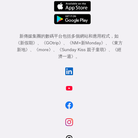
新傳媒集團的數碼平台包括多個網站和應用程式，如
《新假期》
、
《GOtrip》
、
《NM+新Monday》
、
《東方
新地》
、
《more》
、
《Sunday Kiss 親子童萌》
、
《經
濟一週》
。