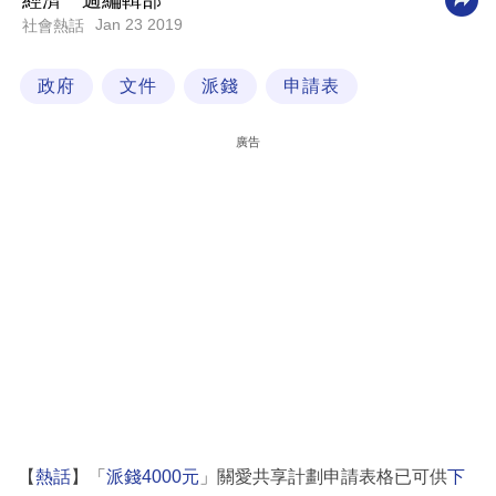
經濟一週編輯部
Jan 23 2019
社會熱話
科
技
政府
文件
派錢
申請表
職
場
廣告
生
活
時
事
專
欄
訂
閱
專
【
熱話
】「
派錢4000元
」關愛共享計劃申請表格已可供
下
區