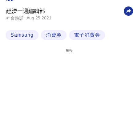
科
經濟一週編輯部
技
Aug 29 2021
社會熱話
職
Samsung
消費券
電子消費券
場
生
廣告
活
時
事
專
欄
訂
閱
專
區