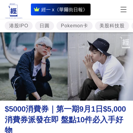
即
經一 x《華爾街日報》
時
財
港股IPO
日圓
Pokemon卡
美股科技股
經
專
題
投
資
樓
市
理
$5000消費券｜第一期9月1日$5,000
財
消費券派發在即 盤點10件必入手好
商
物
業