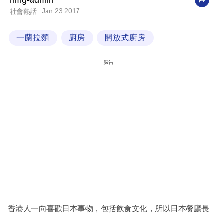
nmg-admin
Jan 23 2017
社會熱話
科
技
一蘭拉麵
廚房
開放式廚房
職
場
廣告
生
活
時
事
專
欄
訂
閱
專
香港人一向喜歡日本事物，包括飲食文化，所以日本餐廳長
區