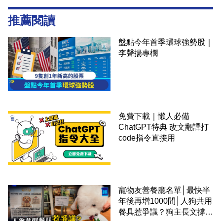
推薦閱讀
盤點今年首季環球強勢股｜
李聲揚專欄
免費下載｜懶人必備
ChatGPT特典 改文翻譯打
code指令直接用
寵物友善餐廳名單│最快半
年後再增1000間│人狗共用
餐具惹爭議？狗主長文撐