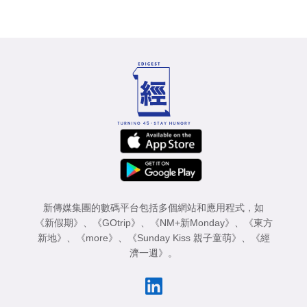
新傳媒集團的數碼平台包括多個網站和應用程式，如
《新假期》
、
《GOtrip》
、
《NM+新Monday》
、
《東方
新地》
、
《more》
、
《Sunday Kiss 親子童萌》
、
《經
濟一週》
。