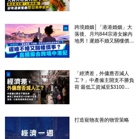
「人狗共融」 卻有連鎖餐
廳即日煞停安排
跨境婚姻│「港港婚姻」大
落後、月均844宗港女嫁內
地男！遲婚不婚又關樓價
事？高鐵撮合跨境中港配
「經濟差，外傭應否減人
工？」中產僱主開支不勝負
荷 最低工資減至$3100蚊
才合理：已經高過東南亞地
區
打造寵物友善的物管策略