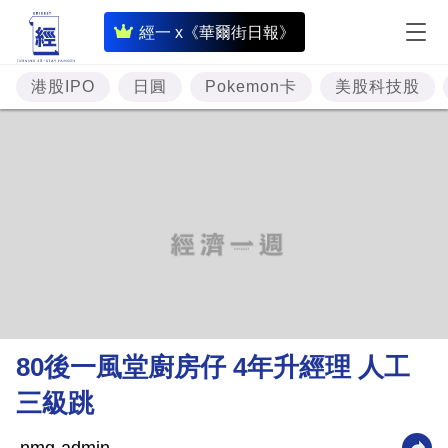
即
經一 x《華爾街日報》
時
財
港股IPO
日圓
Pokemon卡
美股科技股
經
專
題
投
資
樓
市
理
80後一風堂廚房仔 4年升經理 人工
財
三級跳
商
業