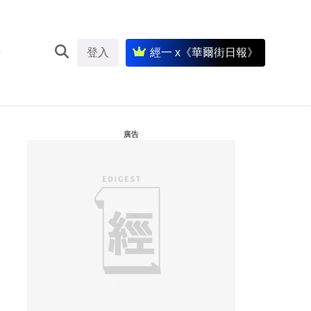
登入
經一 x《華爾街日報》
廣告