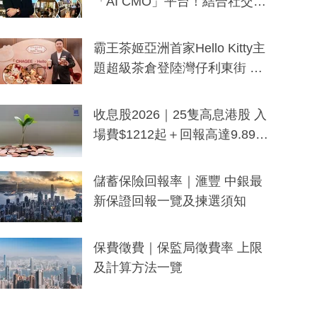
「AI CMO」平台！結合社交聆
聽與廣東話大模型 助中小企數
分鐘生成「貼地」宣傳短片
霸王茶姬亞洲首家Hello Kitty主
題超級茶倉登陸灣仔利東街 推
出首創「伯爵紅茶色」Hello Kitt
y及香港限定特調系列
收息股2026｜25隻高息港股 入
場費$1212起＋回報高達9.89
厘！持續更新
儲蓄保險回報率｜滙豐 中銀最
新保證回報一覽及揀選須知
保費徵費｜保監局徵費率 上限
及計算方法一覽