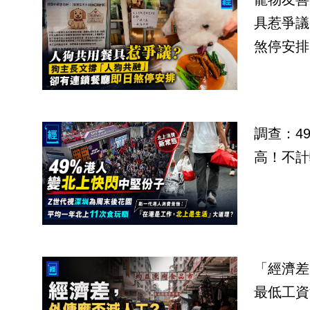
具惹爭議
煞停安排
調查：4
高！不計
「經濟差
最低工資