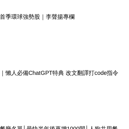
首季環球強勢股｜李聲揚專欄
｜懶人必備ChatGPT特典 改文翻譯打code指令
餐廳名單│最快半年後再增1000間│人狗共用餐