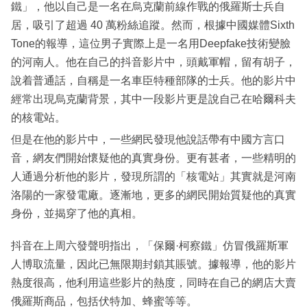
鐵」，他以自己是一名在烏克蘭前線作戰的俄羅斯士兵自
居，吸引了超過 40 萬粉絲追蹤。然而，根據中國媒體Sixth
Tone的報導，這位男子實際上是一名用Deepfake技術變臉
的河南人。他在自己的抖音影片中，頭戴軍帽，留有胡子，
說着普通話，自稱是一名車臣特種部隊的士兵。他的影片中
經常出現烏克蘭背景，其中一段影片更是說自己在哈爾科夫
的核電站。
但是在他的影片中，一些網民發現他說話帶有中國方言口
音，網友們開始懷疑他的真實身份。更有甚者，一些精明的
人通過分析他的影片，發現所謂的「核電站」其實就是河南
洛陽的一家發電廠。逐漸地，更多的網民開始質疑他的真實
身份，並揭穿了他的真相。
抖音在上周六發聲明指出，「保爾·柯察鐵」仿冒俄羅斯軍
人博取流量，因此已無限期封鎖其賬號。據報導，他的影片
熱度很高，他利用這些影片的熱度，同時在自己的網店大賣
俄羅斯商品，包括伏特加、蜂蜜等等。