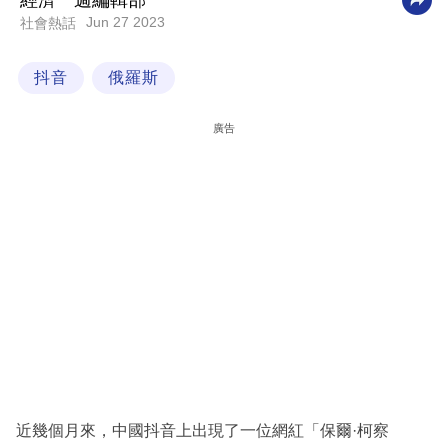
經濟一週編輯部
Jun 27 2023
社會熱話
科
技
抖音
俄羅斯
職
場
廣告
生
活
時
事
專
欄
訂
閱
專
近幾個月來，中國抖音上出現了一位網紅「保爾·柯察
區