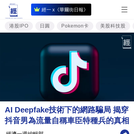
即
經一 x《華爾街日報》
時
財
港股IPO
日圓
Pokemon卡
美股科技股
經
專
題
投
資
樓
市
理
AI Deepfake技術下的網路騙局 揭穿
財
抖音男為流量自稱車臣特種兵的真相
商
業