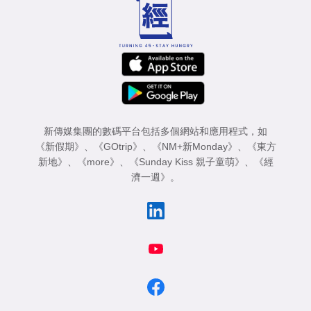
新傳媒集團的數碼平台包括多個網站和應用程式，如
《新假期》
、
《GOtrip》
、
《NM+新Monday》
、
《東方
新地》
、
《more》
、
《Sunday Kiss 親子童萌》
、
《經
濟一週》
。