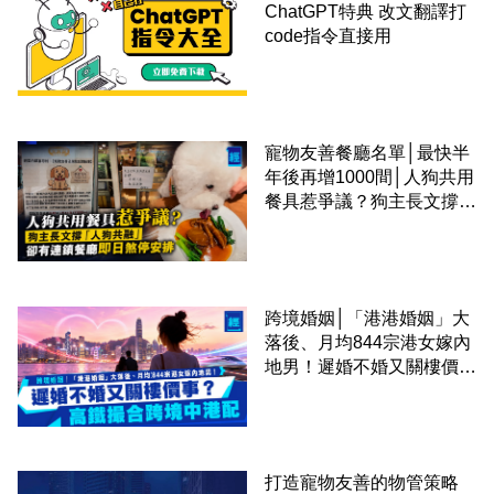
ChatGPT特典 改文翻譯打
code指令直接用
寵物友善餐廳名單│最快半
年後再增1000間│人狗共用
餐具惹爭議？狗主長文撐
「人狗共融」 卻有連鎖餐
廳即日煞停安排
跨境婚姻│「港港婚姻」大
落後、月均844宗港女嫁內
地男！遲婚不婚又關樓價
事？高鐵撮合跨境中港配
打造寵物友善的物管策略