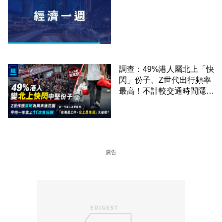
調查：49%港人屬北上「快
閃」份子、Z世代出行頻率
最高！不計較交通時間隱形
成本 跨境擁抱大灣區生活
圈
廣告