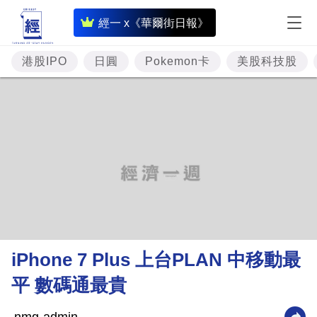
即
經一 x《華爾街日報》
時
財
港股IPO
日圓
Pokemon卡
美股科技股
經
專
題
投
資
樓
市
理
iPhone 7 Plus 上台PLAN 中移動最
財
平 數碼通最貴
商
業