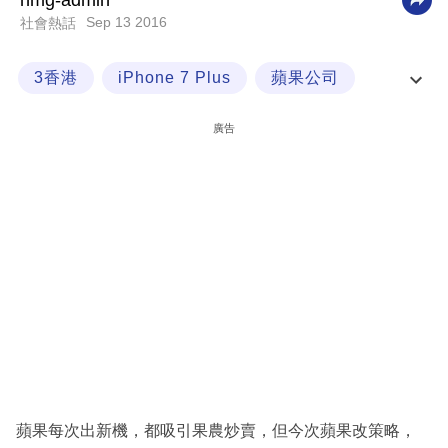
nmg-admin
Sep 13 2016
社會熱話
科
技
3香港
iPhone 7 Plus
蘋果公司
職
蘋果發佈會
場
廣告
生
活
時
事
專
欄
訂
閱
專
蘋果每次出新機，都吸引果農炒賣，但今次蘋果改策略，
區