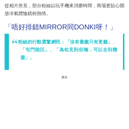
從相片所見，部分粉絲以玩手機來消磨時間，商場更貼心開
放冷氣體恤鏡粉熱情。
「唔好排錯MIRROR同DONKI呀！」
粉絲的行動震驚網民：「沒有最癲只有更癲」、
「屯門陸沉」、「為咗見到佢哋，可以去到幾
盡」。
廣告