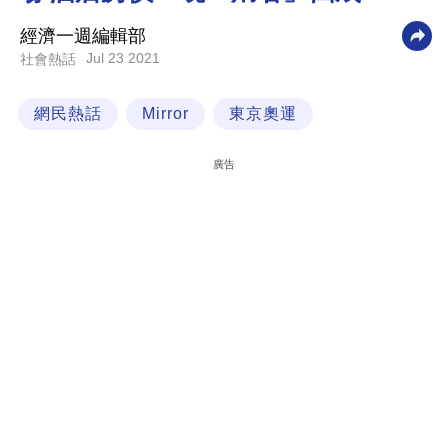
科
經濟一週編輯部
技
Jul 23 2021
社會熱話
職
網民熱話
Mirror
東京奧運
場
生
廣告
活
時
事
專
欄
訂
閱
專
區