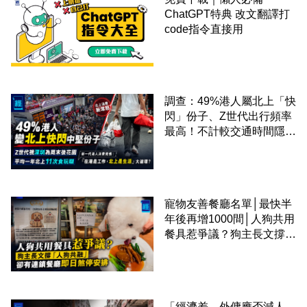
ChatGPT特典 改文翻譯打
code指令直接用
調查：49%港人屬北上「快
閃」份子、Z世代出行頻率
最高！不計較交通時間隱形
成本 跨境擁抱大灣區生活
圈
寵物友善餐廳名單│最快半
年後再增1000間│人狗共用
餐具惹爭議？狗主長文撐
「人狗共融」 卻有連鎖餐
廳即日煞停安排
「經濟差，外傭應否減人