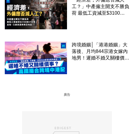
工？」中產僱主開支不勝負
荷 最低工資減至$3100蚊
才合理：已經高過東南亞地
區
跨境婚姻│「港港婚姻」大
落後、月均844宗港女嫁內
地男！遲婚不婚又關樓價
事？高鐵撮合跨境中港配
廣告