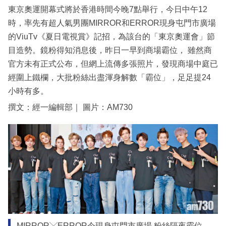
東京奧運開幕式將於香港時間今晚7點舉行，今日中午12
時，率先有超人氣男團MIRROR和ERROR現身屯門市廣場
的ViuTv《夏日電視賞》記招，為該台的「東京奧運會」節
目造勢。鏡粉得知消息後，昨日一早到商場霸位， 雖然商
官方未有正式公布，但網上流傳多張照片，發現商場中庭已
經圍上鐵欄，大批粉絲出盡渾身解數「霸位」，足足提24
小時有多。
撰文：經一編輯部｜ 圖片：AM730
MIRROR╳ERROR今現身屯門市廣場 粉絲隔夜霸位