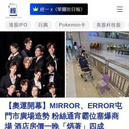
即
經一 x《華爾街日報》
時
財
港股IPO
日圓
Pokemon卡
美股科技股
經
專
題
投
資
樓
市
理
【奧運開幕】MIRROR、ERROR屯
財
門市廣場造勢 粉絲通宵霸位塞爆商
商
場 酒店房價一晚「焫著」四成
業