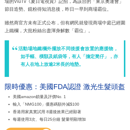
場的ViuTv《夏日電視賞》記招，為該台的「東京奧運會」
節目造勢。鏡粉得知消息後，昨日一早到商場霸位。
雖然商官方未有正式公布，但有網民就發現商場中庭已經圍
上鐵欄，大批粉絲出盡渾身解數「霸位」。
活動場地鐵欄外擺放不同後援會放置的應援物，
如手幅、橫額及紙袋等，有人「擔定凳仔」，亦
有人在地上放逾2米長的地墊。
限時優惠：美國FDA認證 激光生髮頭盔
美國amazon鎖量及評價No. 1
輸入「NMG100」優惠碼額外減$100
香港用家真實試用 8週後效果已經顯著
每週使用3次、每日25分鐘 髮量明顯增加