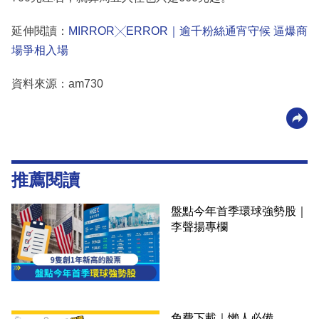
延伸閱讀：
MIRROR╳ERROR｜逾千粉絲通宵守候 逼爆商
場爭相入場
資料來源：am730
推薦閱讀
盤點今年首季環球強勢股｜
李聲揚專欄
免費下載｜懶人必備