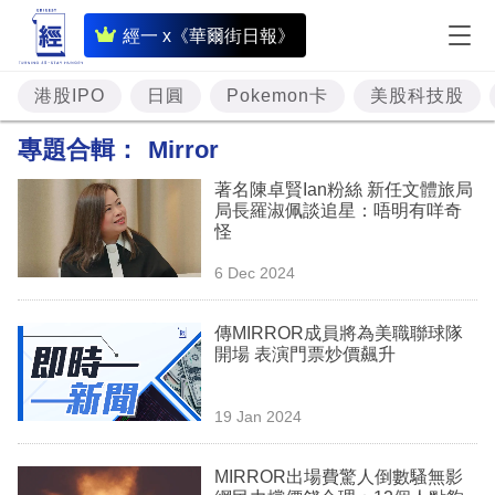
即
經一 x《華爾街日報》
時
財
港股IPO
日圓
Pokemon卡
美股科技股
經
專題合輯：
Mirror
專
著名陳卓賢Ian粉絲 新任文體旅局
題
局長羅淑佩談追星：唔明有咩奇
怪
投
6 Dec 2024
資
樓
傳MIRROR成員將為美職聯球隊
開場 表演門票炒價飆升
市
理
19 Jan 2024
財
MIRROR出場費驚人倒數騷無影
商