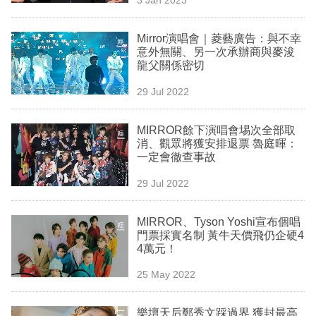
專
區
Mirror演唱會｜菱藝廣告：與不幸
意外無關、另一次承辦商與麥浚
龍父關係密切
29 Jul 2022
MIRROR餘下演唱會埸次全部取
消、觀眾將獲安排退票 魯庭暉：
一定會徹查事故
29 Jul 2022
MIRROR、Tyson Yoshi宣布個唱
門票採實名制 黃牛天價飛仍企硬4
4萬元！
25 May 2022
樂壇天后鄭秀文踩過界 獲封最高