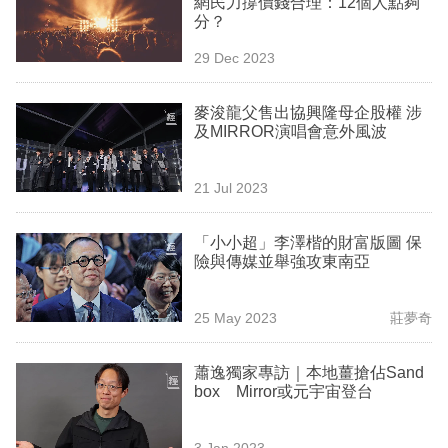
網民力撐價錢合理：12個人點夠
業
分？
科
29 Dec 2023
技
麥浚龍父售出協興隆母企股權 涉
職
及MIRROR演唱會意外風波
場
21 Jul 2023
生
活
「小小超」李澤楷的財富版圖 保
險與傳媒並舉強攻東南亞
時
事
25 May 2023
莊夢奇
專
欄
蕭逸獨家專訪｜本地薑搶佔Sand
box Mirror或元宇宙登台
訂
閱
3 Jan 2023