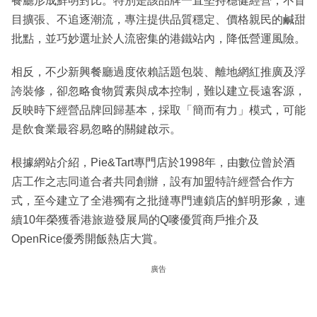
餐廳形成鮮明對比。特別是該品牌一直堅持穩健經營，不盲
目擴張、不追逐潮流，專注提供品質穩定、價格親民的鹹甜
批點，並巧妙選址於人流密集的港鐵站內，降低營運風險。
相反，不少新興餐廳過度依賴話題包裝、離地網紅推廣及浮
誇裝修，卻忽略食物質素與成本控制，難以建立長遠客源，
反映時下經營品牌回歸基本，採取「簡而有力」模式，可能
是飲食業最容易忽略的關鍵啟示。
根據網站介紹，Pie&Tart專門店於1998年，由數位曾於酒
店工作之志同道合者共同創辦，設有加盟特許經營合作方
式，至今建立了全港獨有之批撻專門連鎖店的鮮明形象，連
續10年榮獲香港旅遊發展局的Q嘜優質商戶推介及
OpenRice優秀開飯熱店大賞。
廣告