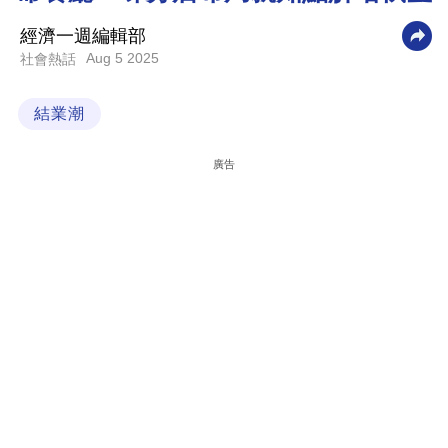
科
經濟一週編輯部
技
Aug 5 2025
社會熱話
職
結業潮
場
生
廣告
活
時
事
專
欄
訂
閱
專
區