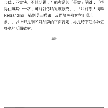
步伐，不貪快、不炒話題，可能亦是其「長壽」關鍵：「撐
得住嘅其中一著，可能就係唔過度擴充」、「唔好學人搞咩
Rebranding，搞到唔三唔四，反而壞咗熟客對佢嘅印
象。」以上都是網民對品牌的正面肯定，亦是時下短命執笠
餐廳的反面教材。
廣告