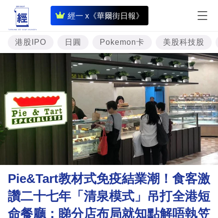
即
經一 x《華爾街日報》
時
財
港股IPO
日圓
Pokemon卡
美股科技股
經
專
題
投
資
樓
市
理
Pie&Tart教材式免疫結業潮！食客激
財
讚二十七年「清泉模式」吊打全港短
商
命餐廳：睇分店布局就知點解唔執笠
業