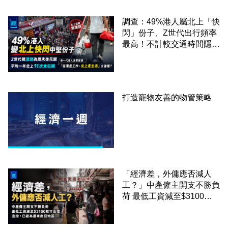
調查：49%港人屬北上「快
閃」份子、Z世代出行頻率
最高！不計較交通時間隱形
成本 跨境擁抱大灣區生活
圈
打造寵物友善的物管策略
「經濟差，外傭應否減人
工？」中產僱主開支不勝負
荷 最低工資減至$3100蚊
才合理：已經高過東南亞地
區