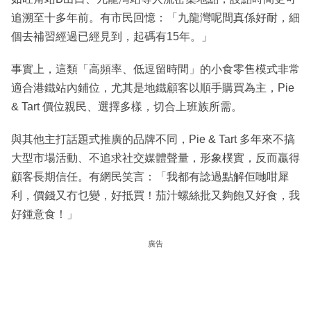
追溯至十多年前。有市民回憶：「九龍灣呢間真係好耐，細
個去補習經過已經見到，起碼有15年。」
事實上，這類「高頻率、低逗留時間」的小食零售模式非常
適合港鐵站內鋪位，尤其是地鐵顧客以順手購買為主，Pie
& Tart 價位親民、選擇多樣，切合上班族所需。
與其他主打話題式推廣的品牌不同，Pie & Tart 多年來不搞
大型市場活動、不追求社交媒體聲量，形象樸實，反而贏得
顧客長期信任。有網民笑言：「我都有諗過點解佢哋咁犀
利，價錢又冇乜變，好抵買！茄汁螺絲批又夠飽又好食，我
好鍾意食！」
廣告