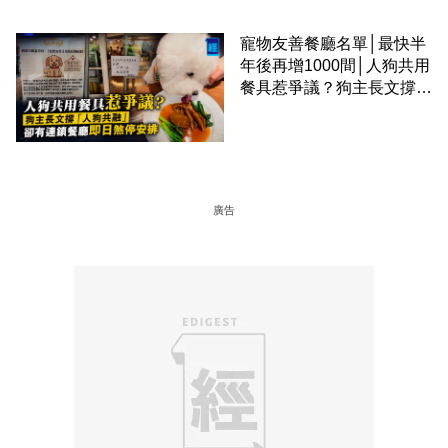
寵物友善餐廳名單│最快半
年後再增1000間│人狗共用
餐具惹爭議？狗主長文撐
「人狗共融」 卻有連鎖餐
廳即日煞停安排
廣告