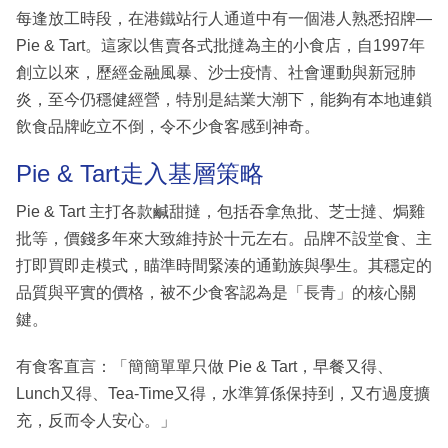
每逢放工時段，在港鐵站行人通道中有一個港人熟悉招牌—
Pie & Tart。這家以售賣各式批撻為主的小食店，自1997年
創立以來，歷經金融風暴、沙士疫情、社會運動與新冠肺
炎，至今仍穩健經營，特別是結業大潮下，能夠有本地連鎖
飲食品牌屹立不倒，令不少食客感到神奇。
Pie & Tart走入基層策略
Pie & Tart 主打各款鹹甜撻，包括吞拿魚批、芝士撻、焗雞
批等，價錢多年來大致維持於十元左右。品牌不設堂食、主
打即買即走模式，瞄準時間緊湊的通勤族與學生。其穩定的
品質與平實的價格，被不少食客認為是「長青」的核心關
鍵。
有食客直言：「簡簡單單只做 Pie & Tart，早餐又得、
Lunch又得、Tea-Time又得，水準算係保持到，又冇過度擴
充，反而令人安心。」