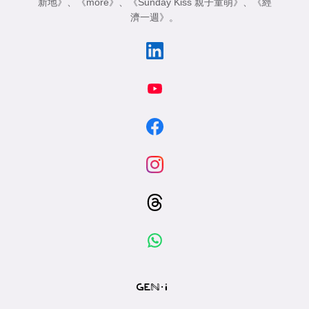
新地》
、
《more》
、
《Sunday Kiss 親子童萌》
、
《經
濟一週》
。