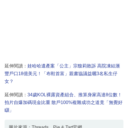
延伸閱讀：
娃哈哈遺產案「公主」宗馥莉敗訴 高院凍結滙
豐戶口18億美元！「布鞋首富」親書協議益曬3名私生仔
女？
延伸閱讀：
34歲KOL裸露資產組合、推算身家高達8位數！
拍片自爆加碼現金比重 散戶100%複雜成功之道竟「無覺好
瞓」
圖片來源：Threads、Pie & Tart官網