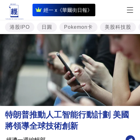
即
經一 x《華爾街日報》
時
財
港股IPO
日圓
Pokemon卡
美股科技股
經
專
題
投
資
樓
市
理
特朗普推動人工智能行動計劃 美國
財
將領導全球技術創新
商
業