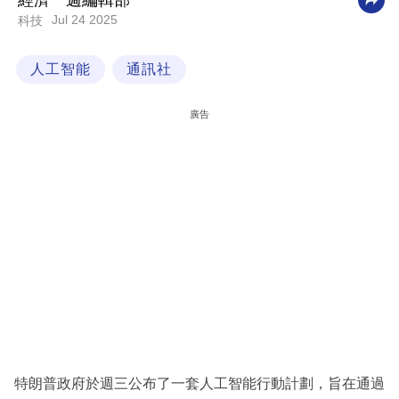
經濟一週編輯部
Jul 24 2025
科技
科
技
人工智能
通訊社
職
場
廣告
生
活
時
事
專
欄
訂
閱
專
特朗普政府於週三公布了一套人工智能行動計劃，旨在通過
區