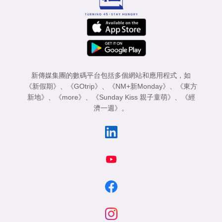
新傳媒集團的數碼平台包括多個網站和應用程式，如
《新假期》
、
《GOtrip》
、
《NM+新Monday》
、
《東方
新地》
、
《more》
、
《Sunday Kiss 親子童萌》
、
《經
濟一週》
。