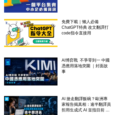
錢！
免費下載｜懶人必備
ChatGPT特典 改文翻譯打
code指令直接用
AI博弈戰 不爭零到一 中國
憑應用落地突圍 ｜封面故
事
AI 搶走翻譯飯碗？歐洲專
家報告揭真相：逾半翻譯員
拒用生成式 AI 並指目前 AI