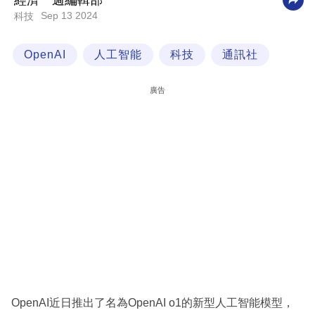
經濟一週編輯部
Sep 13 2024
科技
科
技
OpenAI
人工智能
科技
通訊社
職
場
廣告
生
活
時
事
專
欄
訂
閱
專
OpenAI近日推出了名為OpenAI o1的新型人工智能模型，
區