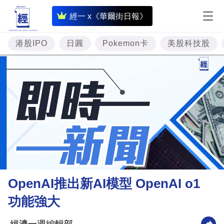
即
經一 x《華爾街日報》
時
財
港股IPO
日圓
Pokemon卡
美股科技股
經
專
題
投
資
樓
市
理
OpenAI推出新AI模型 OpenAI o1
財
功能強大
商
業