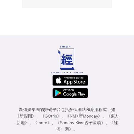
新傳媒集團的數碼平台包括多個網站和應用程式，如
《新假期》
、
《GOtrip》
、
《NM+新Monday》
、
《東方
新地》
、
《more》
、
《Sunday Kiss 親子童萌》
、
《經
濟一週》
。